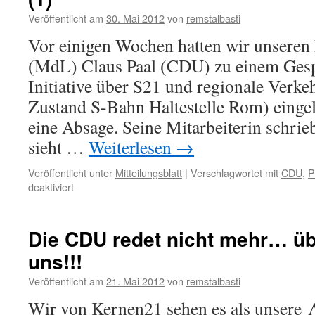
Veröffentlicht am
30. Mai 2012
von
remstalbasti
Vor einigen Wochen hatten wir unseren
(MdL) Claus Paal (CDU) zu einem Gesp
Initiative über S21 und regionale Verke
Zustand S-Bahn Haltestelle Rom) eingel
eine Absage. Seine Mitarbeiterin schrie
sieht …
Weiterlesen
→
Veröffentlicht unter
Mitteilungsblatt
|
Verschlagwortet mit
CDU
,
P
für
deaktiviert
Gespräche
mit
unseren
Die CDU redet nicht mehr… üb
Landtagsabgeordneten
uns!!!
(1)
Veröffentlicht am
21. Mai 2012
von
remstalbasti
Wir von Kernen21 sehen es als unsere 