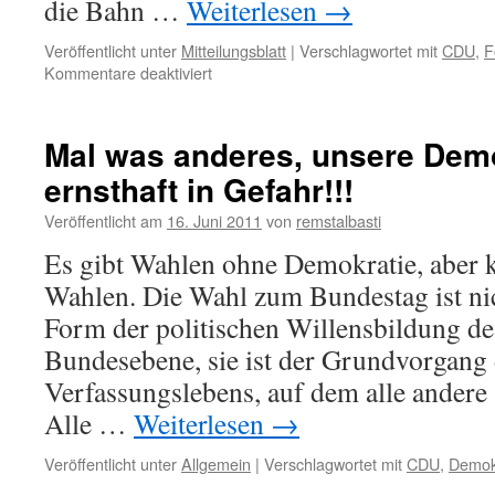
die Bahn …
Weiterlesen
→
Veröffentlicht unter
Mitteilungsblatt
|
Verschlagwortet mit
CDU
,
F
für
Kommentare deaktiviert
3.
Platz
beim
Mal was anderes, unsere Demo
Fotowettbewerb
ernsthaft in Gefahr!!!
der
Volksbank
Veröffentlicht am
16. Juni 2011
von
remstalbasti
Es gibt Wahlen ohne Demokratie, aber 
Wahlen. Die Wahl zum Bundestag ist nic
Form der politischen Willensbildung de
Bundesebene, sie ist der Grundvorgang
Verfassungslebens, auf dem alle andere 
Alle …
Weiterlesen
→
Veröffentlicht unter
Allgemein
|
Verschlagwortet mit
CDU
,
Demok