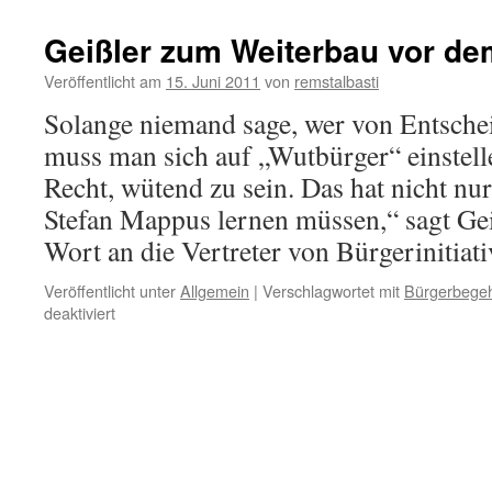
Geißler zum Weiterbau vor de
Veröffentlicht am
15. Juni 2011
von
remstalbasti
Solange niemand sage, wer von Entschei
muss man sich auf „Wutbürger“ einstell
Recht, wütend zu sein. Das hat nicht nu
Stefan Mappus lernen müssen,“ sagt Gei
Wort an die Vertreter von Bürgerinitia
Veröffentlicht unter
Allgemein
|
Verschlagwortet mit
Bürgerbege
für
deaktiviert
Geißler
zum
Weiterbau
vor
dem
Stresstest