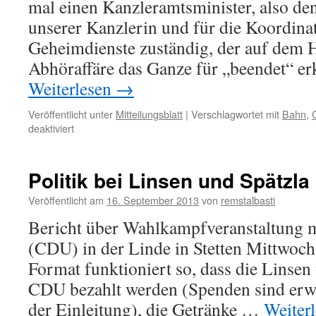
mal einen Kanzleramtsminister, also de
unserer Kanzlerin und für die Koordina
Geheimdienste zuständig, der auf dem
Abhöraffäre das Ganze für „beendet“ e
Weiterlesen
→
Veröffentlicht unter
Mitteilungsblatt
|
Verschlagwortet mit
Bahn
,
für
deaktiviert
Was
versteht
ein
Politik bei Linsen und Spätzla
Maulwurf
vom
Veröffentlicht am
16. September 2013
von
remstalbasti
Fliegen?
Bericht über Wahlkampfveranstaltung m
(CDU) in der Linde in Stetten Mittwoch
Format funktioniert so, dass die Linsen
CDU bezahlt werden (Spenden sind erwün
der Einleitung), die Getränke …
Weiter