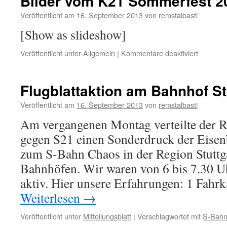
Bilder vom K21 Sommerfest 2
Veröffentlicht am
16. September 2013
von
remstalbasti
[Show as slideshow]
für
Veröffentlicht unter
Allgemein
|
Kommentare deaktiviert
Bilder
vom
K21
Flugblattaktion am Bahnhof St
Sommerf
2013
Veröffentlicht am
16. September 2013
von
remstalbasti
Am vergangenen Montag verteilte der
gegen S21 einen Sonderdruck der Eise
zum S-Bahn Chaos in der Region Stuttg
Bahnhöfen. Wir waren von 6 bis 7.30 Uh
aktiv. Hier unsere Erfahrungen: 1 Fah
Weiterlesen
→
Veröffentlicht unter
Mitteilungsblatt
|
Verschlagwortet mit
S-Bah