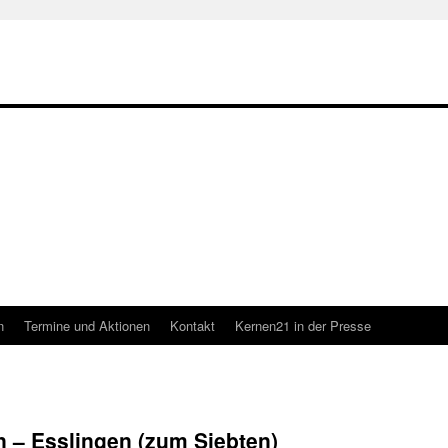
n
Termine und Aktionen
Kontakt
Kernen21 in der Presse
 – Esslingen (zum Siebten)