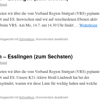
lbasti
eten wir über die vom Verband Region Stuttgart (VRS) geplante
 und ES. Inzwischen sind wir auf verschiedenen Ebenen aktiv
d beim VRS. Am Mo, 14.7. um 14.30 Uhr findet …
Weiterlesen
für
hlagwortet mit
Schnellbus
|
Kommentare deaktiviert
Schnellbus
Waiblingen
–
n – Esslingen (zum Sechsten)
Esslingen
(zum
lbasti
Siebten)
eten wir über die vom Verband Region Stuttgart (VRS) geplante
 und ES. Unsere K21-Aktive Heidi Lindstedt hat bei der
gründet, warum wir diese Linie für wichtig halten und welche
für
hlagwortet mit
Schnellbus
|
Kommentare deaktiviert
Schnellbus
Waiblingen