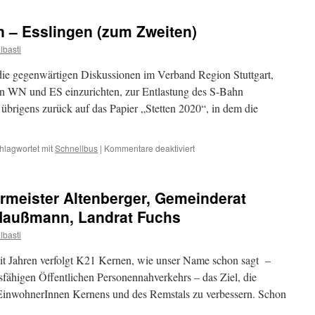
Waiblingen
–
n – Esslingen (zum Zweiten)
Esslingen
(zum
lbasti
Dritten)
die gegenwärtigen Diskussionen im Verband Region Stuttgart,
n WN und ES einzurichten, zur Entlastung des S-Bahn
 übrigens zurück auf das Papier „Stetten 2020“, in dem die
für
hlagwortet mit
Schnellbus
|
Kommentare deaktiviert
Schnellbus
Waiblingen
–
ermeister Altenberger, Gemeinderat
Esslingen
(zum
Haußmann, Landrat Fuchs
Zweiten)
lbasti
it Jahren verfolgt K21 Kernen, wie unser Name schon sagt –
sfähigen Öffentlichen Personennahverkehrs – das Ziel, die
e EinwohnerInnen Kernens und des Remstals zu verbessern. Schon