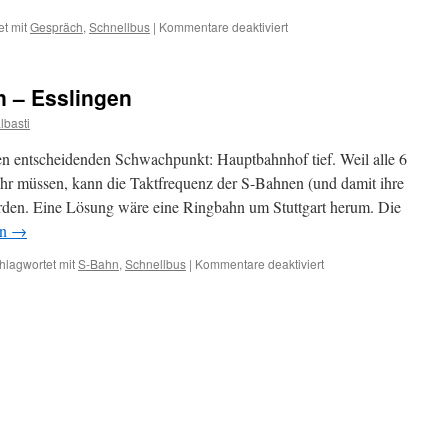
für
t mit
Gespräch
,
Schnellbus
|
Kommentare deaktiviert
Offener
Brief
an
n – Esslingen
Bürgermeister
Altenberger,
lbasti
Gemeinderat
Kernen,
en entscheidenden Schwachpunkt: Hauptbahnhof tief. Weil alle 6
MdL
hr müssen, kann die Taktfrequenz der S-Bahnen (und damit ihre
Jochen
erden. Eine Lösung wäre eine Ringbahn um Stuttgart herum. Die
Haußmann,
Landrat
en
→
Fuchs
für
hlagwortet mit
S-Bahn
,
Schnellbus
|
Kommentare deaktiviert
Schnellbus
Waiblingen
–
Esslingen