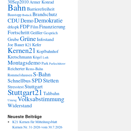
30Sep2010
Armer Konrad
Bahn
Barrierefreiheit
Brandschutz
Baustopp
Bodack
Demokratie
CDU
Demo
FDP
Finanzierung
drkspk
Film
Fortschritt
Geißler
Gespräch
Grüne
Grube
Infostand
Joe Bauer
Kefer
K21
Kernen21
Kopfbahnhof
Kretschmann
Kögel
Luik
Montagsdemo
Park
Parkschützer
Reicherter
Rems-Bahn
S-Bahn
Rommelshausen
SPD
Stetten
Schnellbus
Stuttgart
Stresstest
Stuttgart21
Talibahn
Volksabstimmung
Umzug
Widerstand
Neueste Beiträge
K21 Kernen für Mitteilungsblatt
Kernen Nr. 31-2026 vom 30.7.2026