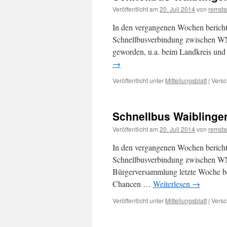
Veröffentlicht am
20. Juli 2014
von
remsta
In den vergangenen Wochen bericht
Schnellbusverbindung zwischen WN
geworden, u.a. beim Landkreis un
→
Veröffentlicht unter
Mitteilungsblatt
|
Versc
Schnellbus Waiblinge
Veröffentlicht am
20. Juli 2014
von
remsta
In den vergangenen Wochen bericht
Schnellbusverbindung zwischen WN
Bürgerversammlung letzte Woche be
Chancen …
Weiterlesen
→
Veröffentlicht unter
Mitteilungsblatt
|
Versc