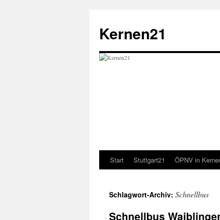
Zum
Inhalt
Kernen21
springen
Start
Stuttgart21
ÖPNV in Kerne
Schnellbus
Schlagwort-Archiv:
Schnellbus Waiblingen