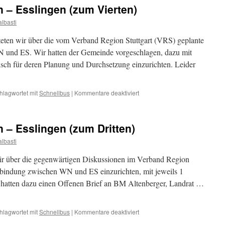
–
 – Esslingen (zum Vierten)
Esslingen
(zum
lbasti
Sechsten)
eten wir über die vom Verband Region Stuttgart (VRS) geplante
 und ES. Wir hatten der Gemeinde vorgeschlagen, dazu mit
Tisch für deren Planung und Durchsetzung einzurichten. Leider
für
hlagwortet mit
Schnellbus
|
Kommentare deaktiviert
Schnellbus
Waiblingen
–
 – Esslingen (zum Dritten)
Esslingen
(zum
lbasti
Vierten)
wir über die gegenwärtigen Diskussionen im Verband Region
rbindung zwischen WN und ES einzurichten, mit jeweils 1
r hatten dazu einen Offenen Brief an BM Altenberger, Landrat …
für
hlagwortet mit
Schnellbus
|
Kommentare deaktiviert
Schnellbus