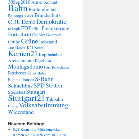
30Sep2010
Armer Konrad
Bahn
Barrierefreiheit
Brandschutz
Baustopp
Bodack
Demokratie
CDU
Demo
FDP
Finanzierung
drkspk
Film
Fortschritt
Geißler
Gespräch
Grüne
Grube
Infostand
Joe Bauer
Kefer
K21
Kernen21
Kopfbahnhof
Kretschmann
Kögel
Luik
Montagsdemo
Park
Parkschützer
Reicherter
Rems-Bahn
S-Bahn
Rommelshausen
SPD
Stetten
Schnellbus
Stuttgart
Stresstest
Stuttgart21
Talibahn
Volksabstimmung
Umzug
Widerstand
Neueste Beiträge
K21 Kernen für Mitteilungsblatt
Kernen Nr. 31-2026 vom 30.7.2026