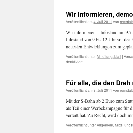
Wir informieren, demo
Veröffentlicht am
4. Juli 2011
von
remstalb
Wir informieren – Infostand am 9.7
Infostand von 9 bis 12 Uhr vor der A
neuesten Entwicklungen zum gepla
Veröffentlicht unter
Mitteilungsblatt
|
Versc
für
deaktiviert
Wir
informieren,
demonstrieren
Für alle, die den Dre
und
feiern
Veröffentlicht am
3. Juli 2011
von
remstalb
Mit der S-Bahn ab 2 Euro zum Stuttg
als Teil einer Werbekampagne für di
verteilt hat. Zu Recht, wird doch m
Veröffentlicht unter
Allgemein
,
Mitteilungs