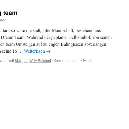
alle,
die
g team
den
Dreh
asti
raushaben
tart, so wäre die stuttgarter Mannschaft, bestehend aus
Dream-Team. Während der geplante Tiefbahnhof, von seinen
gen beim Umsteigen auf zu engen Bahngleisen abverlangen
ch seine 16 …
Weiterlesen
→
für
ortet mit
Stuttgart
,
Willy Reichert
|
Kommentare deaktiviert
Never
change
a
wining
team