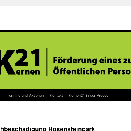
n
Termine und Aktionen
Kontakt
Kernen21 in der Presse
chbeschädigung Rosensteinpark