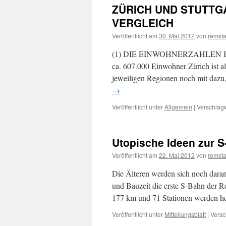
ZÜRICH UND STUTTG
VERGLEICH
Veröffentlicht am
30. Mai 2012
von
remsta
(1) DIE EINWOHNERZAHLEN IM VE
ca. 607.000 Einwohner Zürich ist als
jeweiligen Regionen noch mit dazu,
→
Veröffentlicht unter
Allgemein
|
Verschlagw
Utopische Ideen zur 
Veröffentlicht am
22. Mai 2012
von
remsta
Die Älteren werden sich noch dara
und Bauzeit die erste S-Bahn der Re
177 km und 71 Stationen werden h
Veröffentlicht unter
Mitteilungsblatt
|
Versc