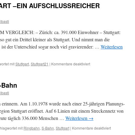
Bahnhof
ART –EIN AUFSCHLUSSREICHER
Zürich
und
Stuttgart
lbasti
RGLEICH: – Zürich: ca. 391.000 Einwohner – Stuttgart:
o gut ein Drittel kleiner als Stuttgart. Und nimmt man die
 ist der Unterschied sogar noch viel gravierender: …
Weiterlesen
für
ortet mit
Stuttgart
,
Stuttgart21
|
Kommentare deaktiviert
ZÜRICH
UND
STUTTGART
S-Bahn
–
EIN
lbasti
AUFSCHLUSSREICHER
VERGLEICH
n erinnern. Am 1.10.1978 wurde nach einer 25-jährigen Planungs-
gion Stuttgart eröffnet. Auf 6 Linien mit einem Streckennetz von
eute täglich 336.000 Menschen …
Weiterlesen
→
für
hlagwortet mit
Ringbahn
,
S-Bahn
,
Stuttgart
|
Kommentare deaktiviert
Utopische