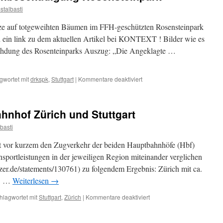
stalbasti
ze auf totgeweihten Bäumen im FFH-geschützten Rosensteinpark
 ein link zu dem aktuellen Artikel bei KONTEXT ! Bilder wie es
 Rohdung des Rosenteinparks Auszug: „Die Angeklagte …
für
gwortet mit
drkspk
,
Stuttgart
|
Kommentare deaktiviert
Strafbefehl
wegen
Sachbeschädigung
hnhof Zürich und Stuttgart
Rosensteinpark
basti
t vor kurzem den Zugverkehr der beiden Hauptbahnhöfe (Hbf)
sportleistungen in der jeweiligen Region miteinander verglichen
r.de/statements/130761) zu folgendem Ergebnis: Zürich mit ca.
/3 …
Weiterlesen
→
für
hlagwortet mit
Stuttgart
,
Zürich
|
Kommentare deaktiviert
Vergleich
zwischen