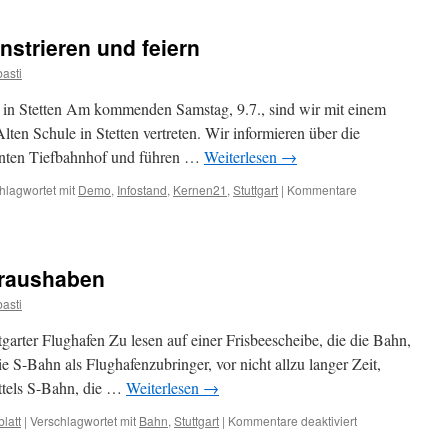
Ideen
zur
nstrieren und feiern
S-
Bahn
asti
. in Stetten Am kommenden Samstag, 9.7., sind wir mit einem
lten Schule in Stetten vertreten. Wir informieren über die
nten Tiefbahnhof und führen …
Weiterlesen
→
hlagwortet mit
Demo
,
Infostand
,
Kernen21
,
Stuttgart
|
Kommentare
h raushaben
asti
arter Flughafen Zu lesen auf einer Frisbeescheibe, die die Bahn,
e S-Bahn als Flughafenzubringer, vor nicht allzu langer Zeit,
ittels S-Bahn, die …
Weiterlesen
→
für
blatt
|
Verschlagwortet mit
Bahn
,
Stuttgart
|
Kommentare deaktiviert
Für