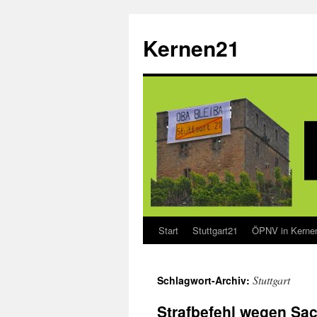
Zum
Inhalt
Kernen21
springen
Start
Stuttgart21
ÖPNV in Kerne
Stuttgart
Schlagwort-Archiv:
Strafbefehl wegen Sa