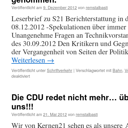
Veröffentlicht am
9. Dezember 2012
von
remstalbasti
Leserbrief zu S21 Berichterstattung in 
08.12.2012 -Spekulationen über immer 
Unangenehme Fragen an Technikvorstan
des 30.09.2012 Den Kritikern und Geg
der Vergangenheit von Seiten der Politi
Weiterlesen
→
Veröffentlicht unter
Schriftverkehr
|
Verschlagwortet mit
Bahn
,
V
für
deaktiviert
Unrecht
gegenüber
S21
Die CDU redet nicht mehr… üb
Kritikern.
uns!!!
Hohe
Ausstiegskosten
Veröffentlicht am
21. Mai 2012
von
remstalbasti
wurden
von
Wir von Kernen21 sehen es als unsere 
Anfang