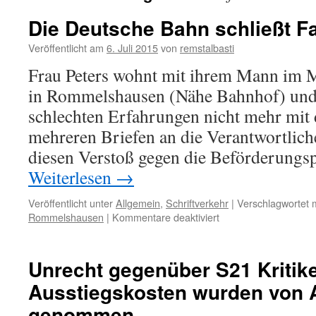
Die Deutsche Bahn schließt F
Veröffentlicht am
6. Juli 2015
von
remstalbasti
Frau Peters wohnt mit ihrem Mann im 
in Rommelshausen (Nähe Bahnhof) und 
schlechten Erfahrungen nicht mehr mit 
mehreren Briefen an die Verantwortliche
diesen Verstoß gegen die Beförderungs
Weiterlesen
→
Veröffentlicht unter
Allgemein
,
Schriftverkehr
|
Verschlagwortet m
für
Rommelshausen
|
Kommentare deaktiviert
Die
Deutsche
Bahn
Unrecht gegenüber S21 Kritik
schließt
Ausstiegskosten wurden von A
Fahrgäste
aus
genommen.