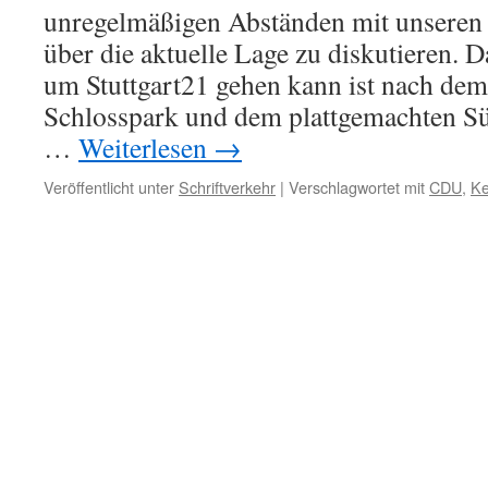
unregelmäßigen Abständen mit unseren
an
in
über die aktuelle Lage zu diskutieren. D
Kauf
um Stuttgart21 gehen kann ist nach dem
genommen.
Schlosspark und dem plattgemachten Südf
…
Weiterlesen
→
Veröffentlicht unter
Schriftverkehr
|
Verschlagwortet mit
CDU
,
Ke