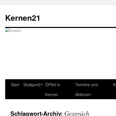
Zum
Inhalt
Kernen21
springen
Start
Stuttgart21
ÖPNV in
Termine und
K
Kernen
Aktionen
Gespräch
Schlagwort-Archiv: