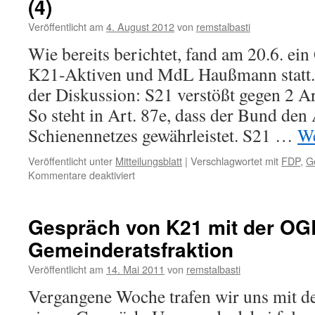
(4)
Veröffentlicht am
4. August 2012
von
remstalbasti
Wie bereits berichtet, fand am 20.6. ei
K21-Aktiven und MdL Haußmann statt. 
der Diskussion: S21 verstößt gegen 2 Ar
So steht in Art. 87e, dass der Bund den
Schienennetzes gewährleistet. S21 …
We
Veröffentlicht unter
Mitteilungsblatt
|
Verschlagwortet mit
FDP
,
G
für
Kommentare deaktiviert
Gespräch
mit
unseren
Gespräch von K21 mit der OG
Landtagsabgeordneten
Gemeinderatsfraktion
(4)
Veröffentlicht am
14. Mai 2011
von
remstalbasti
Vergangene Woche trafen wir uns mit d