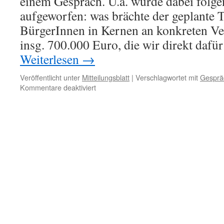
einem Gespräch. U.a. wurde dabei folge
aufgeworfen: was brächte der geplante 
BürgerInnen in Kernen an konkreten Ve
insg. 700.000 Euro, die wir direkt daf
Weiterlesen
→
Veröffentlicht unter
Mitteilungsblatt
|
Verschlagwortet mit
Gesprä
für
Kommentare deaktiviert
Gespräch
von
K21
mit
der
OGL
Gemeinderatsfraktion