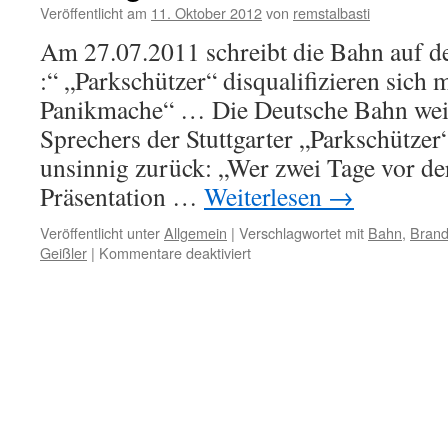
nach
Veröffentlicht am
11. Oktober 2012
von
remstalbasti
Stuttgart
Am 27.07.2011 schreibt die Bahn auf de
:“ „Parkschützer“ disqualifizieren sich 
Panikmache“ … Die Deutsche Bahn wei
Sprechers der Stuttgarter „Parkschützer
unsinnig zurück: „Wer zwei Tage vor der
Präsentation …
Weiterlesen
→
Veröffentlicht unter
Allgemein
|
Verschlagwortet mit
Bahn
,
Brand
für
Geißler
|
Kommentare deaktiviert
So
langsam
reicht
es….