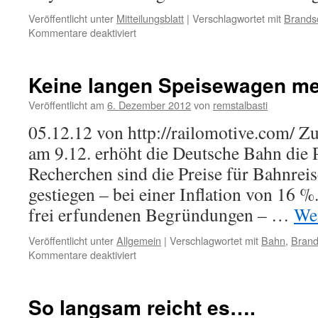
Veröffentlicht unter
Mitteilungsblatt
|
Verschlagwortet mit
Brands
für
Kommentare deaktiviert
Gespräch
mit
dem
Keine langen Speisewagen meh
Verkehrsexperten
Peter
Veröffentlicht am
6. Dezember 2012
von
remstalbasti
Reinhart
05.12.12 von http://railomotive.com/ 
am
15.5.
am 9.12. erhöht die Deutsche Bahn die 
Recherchen sind die Preise für Bahnrei
gestiegen – bei einer Inflation von 16 %
frei erfundenen Begründungen – …
Wei
Veröffentlicht unter
Allgemein
|
Verschlagwortet mit
Bahn
,
Brand
für
Kommentare deaktiviert
Keine
langen
Speisewagen
So langsam reicht es….
mehr