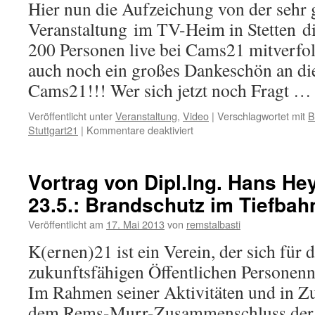
Hier nun die Aufzeichung von der sehr 
Veranstaltung im TV-Heim in Stetten di
200 Personen live bei Cams21 mitverfolg
auch noch ein großes Dankeschön an di
Cams21!!! Wer sich jetzt noch Fragt 
Veröffentlicht unter
Veranstaltung
,
Video
|
Verschlagwortet mit
B
für
Stuttgart21
|
Kommentare deaktiviert
Brandschutz
im
Schiefbahnhof
Vortrag von Dipl.Ing. Hans 
S21
23.5.: Brandschutz im Tiefbah
Veröffentlicht am
17. Mai 2013
von
remstalbasti
K(ernen)21 ist ein Verein, der sich für 
zukunftsfähigen Öffentlichen Personenn
Im Rahmen seiner Aktivitäten und in 
dem Rems-Murr-Zusammenschluss der