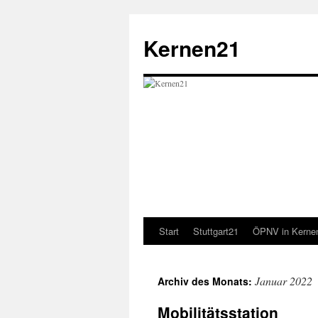
Zum
Inhalt
Kernen21
springen
Start
Stuttgart21
ÖPNV in Kerne
Januar 2022
Archiv des Monats:
Mobilitätsstation