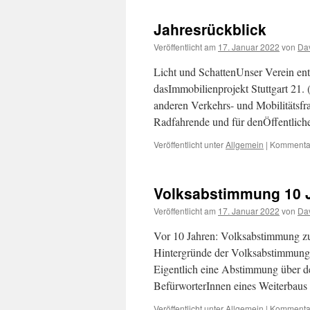
Jahresrückblick
Veröffentlicht am
17. Januar 2022
von
Dav
Licht und SchattenUnser Verein en
dasImmobilienprojekt Stuttgart 21. 
anderen Verkehrs- und Mobilitätsf
Radfahrende und für denÖffentlic
Veröffentlicht unter
Allgemein
|
Kommentar
Volksabstimmung 10 
Veröffentlicht am
17. Januar 2022
von
Dav
Vor 10 Jahren: Volksabstimmung zu 
Hintergründe der Volksabstimmung 
Eigentlich eine Abstimmung über de
BefürworterInnen eines Weiterbau
Veröffentlicht unter
Allgemein
|
Kommentar