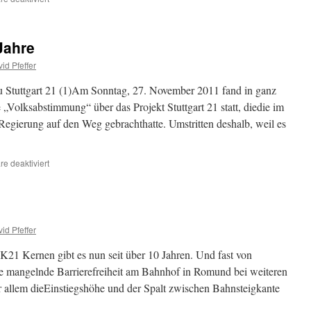
Volksabstimmung
10
Jahre
Jahre
id Pfeffer
 Stuttgart 21 (1)Am Sonntag, 27. November 2011 fand in ganz
„Volksabstimmung“ über das Projekt Stuttgart 21 statt, diedie im
egierung auf den Weg gebrachthatte. Umstritten deshalb, weil es
für
e deaktiviert
Volksabstimmung
10
Jahre
id Pfeffer
1 Kernen gibt es nun seit über 10 Jahren. Und fast von
ie mangelnde Barrierefreiheit am Bahnhof in Romund bei weiteren
 allem dieEinstiegshöhe und der Spalt zwischen Bahnsteigkante