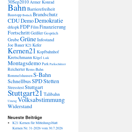
30Sep2010
Armer Konrad
Bahn
Barrierefreiheit
Brandschutz
Baustopp
Bodack
Demokratie
CDU
Demo
FDP
Finanzierung
drkspk
Film
Fortschritt
Geißler
Gespräch
Grüne
Grube
Infostand
Joe Bauer
Kefer
K21
Kernen21
Kopfbahnhof
Kretschmann
Kögel
Luik
Montagsdemo
Park
Parkschützer
Reicherter
Rems-Bahn
S-Bahn
Rommelshausen
SPD
Stetten
Schnellbus
Stuttgart
Stresstest
Stuttgart21
Talibahn
Volksabstimmung
Umzug
Widerstand
Neueste Beiträge
K21 Kernen für Mitteilungsblatt
Kernen Nr. 31-2026 vom 30.7.2026