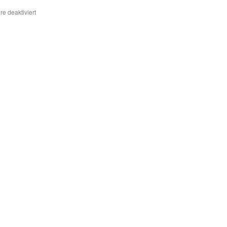
für
e deaktiviert
Bahnsteigerhöhung