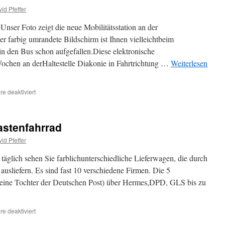
id Pfeffer
Unser Foto zeigt die neue Mobilitätsstation an der
er farbig umrandete Bildschirm ist Ihnen vielleichtbeim
in den Bus schon aufgefallen.Diese elektronische
 Wochen an derHaltestelle Diakonie in Fahrtrichtung …
Weiterlesen
für
e deaktiviert
Mobilitätsstation
astenfahrrad
id Pfeffer
täglich sehen Sie farblichunterschiedliche Lieferwagen, die durch
usliefern. Es sind fast 10 verschiedene Firmen. Die 5
eine Tochter der Deutschen Post) über Hermes,DPD, GLS bis zu
für
e deaktiviert
Paketzustellung