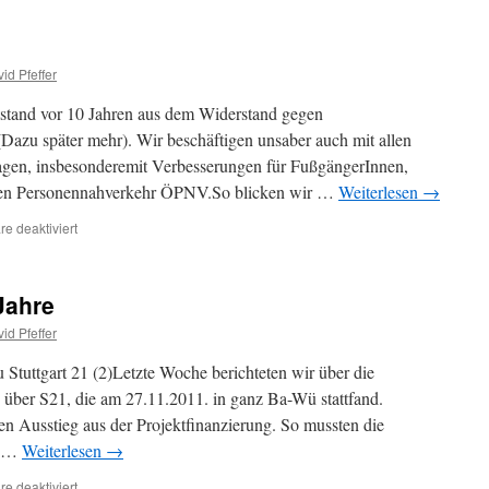
mit
Lastenfahrrad
id Pfeffer
tstand vor 10 Jahren aus dem Widerstand gegen
(Dazu später mehr). Wir beschäftigen unsaber auch mit allen
ragen, insbesonderemit Verbesserungen für FußgängerInnen,
hen Personennahverkehr ÖPNV.So blicken wir …
Weiterlesen
→
für
e deaktiviert
Jahresrückblick
Jahre
id Pfeffer
Stuttgart 21 (2)Letzte Woche berichteten wir über die
über S21, die am 27.11.2011. in ganz Ba-Wü stattfand.
n Ausstieg aus der Projektfinanzierung. So mussten die
s …
Weiterlesen
→
für
e deaktiviert