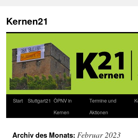
Zum
Inhalt
Kernen21
springen
Start
Stuttgart21
ÖPNV in
Termine und
K
Kernen
Aktionen
Februar 2023
Archiv des Monats: