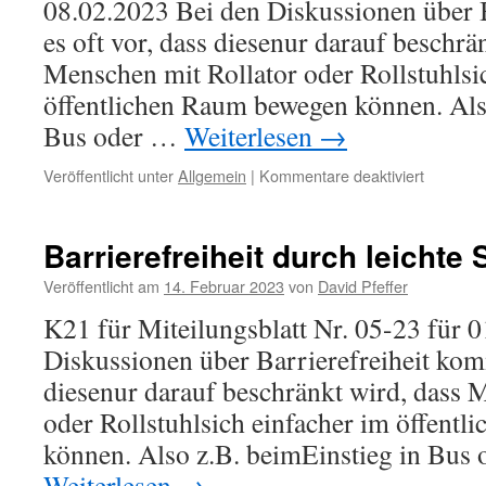
08.02.2023 Bei den Diskussionen über 
es oft vor, dass diesenur darauf beschrä
Menschen mit Rollator oder Rollstuhlsi
öffentlichen Raum bewegen können. Als
Bus oder …
Weiterlesen
→
für
Veröffentlicht unter
Allgemein
|
Kommentare deaktiviert
Lugabeid
GmbH
&
Barrierefreiheit durch leichte
CoKG
am
Veröffentlicht am
14. Februar 2023
von
David Pfeffer
24.02.20
K21 für Miteilungsblatt Nr. 05-23 für 
Diskussionen über Barrierefreiheit komm
diesenur darauf beschränkt wird, dass 
oder Rollstuhlsich einfacher im öffent
können. Also z.B. beimEinstieg in Bus
Weiterlesen
→