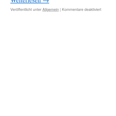
für
Veröffentlicht unter
Allgemein
|
Kommentare deaktiviert
Barrieref
durch
leichte
Sprache