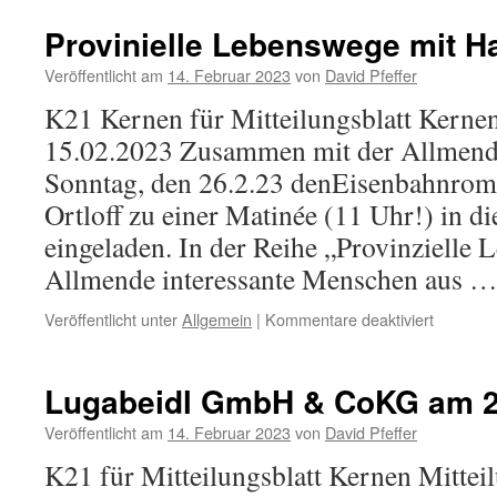
Provinielle Lebenswege mit Ha
Veröffentlicht am
14. Februar 2023
von
David Pfeffer
K21 Kernen für Mitteilungsblatt Kern
15.02.2023 Zusammen mit der Allmende
Sonntag, den 26.2.23 denEisenbahnrom
Ortloff zu einer Matinée (11 Uhr!) in d
eingeladen. In der Reihe „Provinzielle 
Allmende interessante Menschen aus 
für
Veröffentlicht unter
Allgemein
|
Kommentare deaktiviert
Proviniel
Lebensw
mit
Lugabeidl GmbH & CoKG am 2
Hagen
von
Veröffentlicht am
14. Februar 2023
von
David Pfeffer
Ortloff
K21 für Mitteilungsblatt Kernen Mittei