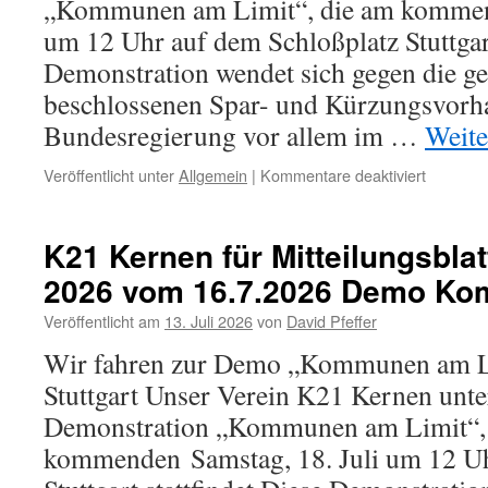
„Kommunen am Limit“, die am kommend
23.7.202
Demo
um 12 Uhr auf dem Schloßplatz Stuttgart
Kommun
Demonstration wendet sich gegen die ge
am
Limit
beschlossenen Spar- und Kürzungsvorh
Bundesregierung vor allem im …
Weite
für
Veröffentlicht unter
Allgemein
|
Kommentare deaktiviert
Wir
fahren
zur
K21 Kernen für Mitteilungsblat
Demo
2026 vom 16.7.2026 Demo Ko
„Kommu
am
Veröffentlicht am
13. Juli 2026
von
David Pfeffer
Limit“
am
Wir fahren zur Demo „Kommunen am Lim
18.
Stuttgart Unser Verein K21 Kernen unter
Juli
in
Demonstration „Kommunen am Limit“,
Stuttgart
kommenden Samstag, 18. Juli um 12 Uh