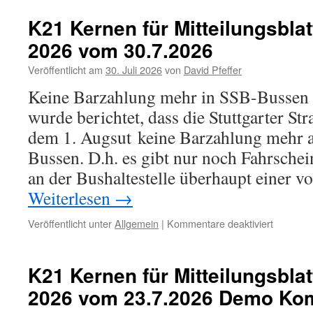
K21 Kernen für Mitteilungsblat
2026 vom 30.7.2026
Veröffentlicht am
30. Juli 2026
von
David Pfeffer
Keine Barzahlung mehr in SSB-Busse
wurde berichtet, dass die Stuttgarter S
dem 1. Augsut keine Barzahlung mehr a
Bussen. D.h. es gibt nur noch Fahrsche
an der Bushaltestelle überhaupt einer v
Weiterlesen
→
für
Veröffentlicht unter
Allgemein
|
Kommentare deaktiviert
K21
Kernen
für
K21 Kernen für Mitteilungsblat
Mitteilun
2026 vom 23.7.2026 Demo Ko
Kernen
Nr.