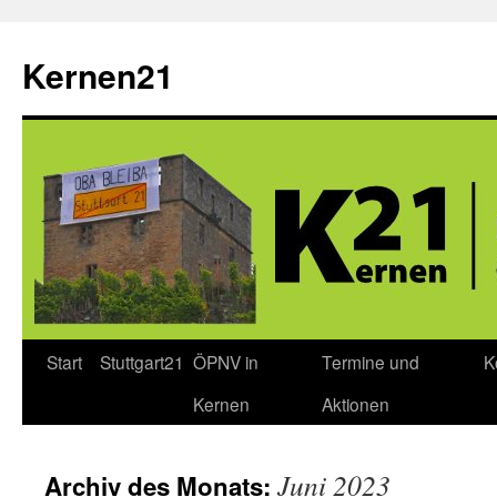
Zum
Inhalt
Kernen21
springen
Start
Stuttgart21
ÖPNV in
Termine und
K
Kernen
Aktionen
Juni 2023
Archiv des Monats: