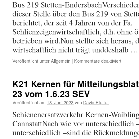
Bus 219 Stetten-EndersbachVerschieden
21.6.23
Bus
dieser Stelle über den Bus 219 von Ste
berichtet, der seit 4 Jahren von der Fa.
Schlienzeigenwirtschaftlich, d.h. ohne ö
betrieben wird.Nun stellte sich heraus, d
wirtschaftlich nicht trägt unddeshalb 
für
Veröffentlicht unter
Allgemein
|
Kommentare deaktiviert
K21
Kernen
für
K21 Kernen für Mitteilungsblat
Mitteilun
23 vom 1.6.23 SEV
Kernen
Nr.
Veröffentlicht am
13. Juni 2023
von
David Pfeffer
23-
23
Schienenersatzverkehr Kernen-Waibling
vom
CannstattNach wie vor unterschiedlich –
7.6.23
Nachruf
unterschiedlich –sind die Rückmeldunge
Winnie