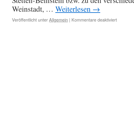
Stetten-Beinstein bzw. zu den verschied
Weinstadt, …
Weiterlesen
→
für
Veröffentlicht unter
Allgemein
|
Kommentare deaktiviert
Komplet
zensiert
mit
der
Bemerk
„wird
nicht
erschei