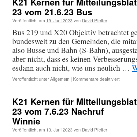
K21 Kernen für Mitteilungsblat
Mitteilun
23 vom 21.6.23 Bus
Kernen
Nr.
Veröffentlicht am
19. Juni 2023
von
David Pfeffer
26-
23
Bus 219 und X20 Objektiv betrachtet g
vom
bundesweit zu den Gemeinden, die mit
28.6.23
Keine
also Busse und Bahn (S-Bahn), ausgestat
Beiträge
aber nicht, dass es keinen Verbesserung
mehr
esdann auch nicht, wie uns neulich …
W
für
Veröffentlicht unter
Allgemein
|
Kommentare deaktiviert
K21
Kernen
für
K21 Kernen für Mitteilungsblat
Mitteilun
23 vom 7.6.23 Nachruf
Kernen
Nr.
Winnie
25-
23
Veröffentlicht am
13. Juni 2023
von
David Pfeffer
vom