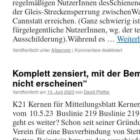
regelmäßigen NutzerInnen desSchienen
der Gleis-Streckensperrung zwischenW
Cannstatt erreichen. (Ganz schwierig ist
fürgelegentliche NutzerInnen, wg. der te
Ausschilderung).Während es …
Weiter
für
Veröffentlicht unter
Allgemein
|
Kommentare deaktiviert
K21
Kernen
für
Komplett zensiert, mit der Be
Mitteilun
nicht erscheinen“
Kernen
Nr.
Veröffentlicht am
13. Juni 2023
von
David Pfeffer
22-
23
K21 Kernen für Mitteilungsblatt Kerne
vom
vom 10.5.23 Buslinie 219 Buslinie 219
1.6.23
SEV
geht es weiter? Schon seit seiner Gründ
Verein für eine Busverbindung von Stett