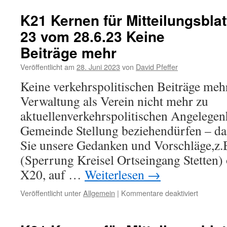
K21 Kernen für Mitteilungsblat
23 vom 28.6.23 Keine
Beiträge mehr
Veröffentlicht am
28. Juni 2023
von
David Pfeffer
Keine verkehrspolitischen Beiträge meh
Verwaltung als Verein nicht mehr zu
aktuellenverkehrspolitischen Angelegenh
Gemeinde Stellung beziehendürfen – da 
Sie unsere Gedanken und Vorschläge,z
(Sperrung Kreisel Ortseingang Stetten
X20, auf …
Weiterlesen
→
für
Veröffentlicht unter
Allgemein
|
Kommentare deaktiviert
K21
Kernen
für