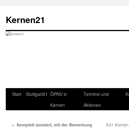
Zum
Inhalt
Kernen21
springen
Start
Stuttgart21
ÖPNV in
Termine und
K
Kernen
Aktionen
←
K21 Kernen f
Komplett zensiert, mit der Bemerkung