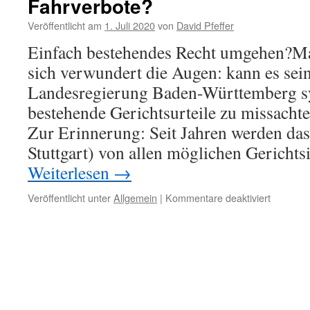
Fahrverbote?
AG
zerschla
Veröffentlicht am
1. Juli 2020
von
David Pfeffer
Einfach bestehendes Recht umgehen?M
sich verwundert die Augen: kann es sein
Landesregierung Baden-Württemberg sy
bestehende Gerichtsurteile zu missach
Zur Erinnerung: Seit Jahren werden das
Stuttgart) von allen möglichen Gericht
Weiterlesen
→
für
Veröffentlicht unter
Allgemein
|
Kommentare deaktiviert
Fahrverb