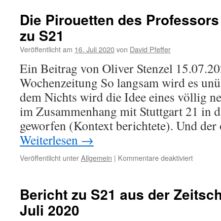
Die Pirouetten des Professor
zu S21
Veröffentlicht am
16. Juli 2020
von
David Pfeffer
Ein Beitrag von Oliver Stenzel 15.07
Wochenzeitung So langsam wird es unüb
dem Nichts wird die Idee eines völlig 
im Zusammenhang mit Stuttgart 21 in d
geworfen (Kontext berichtete). Und der
Weiterlesen
→
für
Veröffentlicht unter
Allgemein
|
Kommentare deaktiviert
Die
Pirouett
des
Bericht zu S21 aus der Zeitsch
Professo
Juli 2020
Gerhard
Heimerl