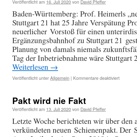
Veröffentlicht am
16. Juli 2020
von
David Pfeffer
zu
S21
Baden-Württemberg: Prof. Heimerls „ne
Stuttgart 21 hat 25 Jahre Verspätung Pr
neuerlicher Vorstoß für einen unterirdi
Ergänzungsbahnhof zu Stuttgart 21 geste
Planung von damals niemals zukunftsfä
Tag der Inbetriebnahme wäre Stuttgart
Weiterlesen
→
für
Veröffentlicht unter
Allgemein
|
Kommentare deaktiviert
Bericht
zu
S21
Pakt wird nie Fakt
aus
der
Veröffentlicht am
13. Juli 2020
von
David Pfeffer
Zeitschrif
Letzte Woche berichteten wir über den a
LOKrepo
Juli
verkündeten neuen Schienenpakt. Der
2020