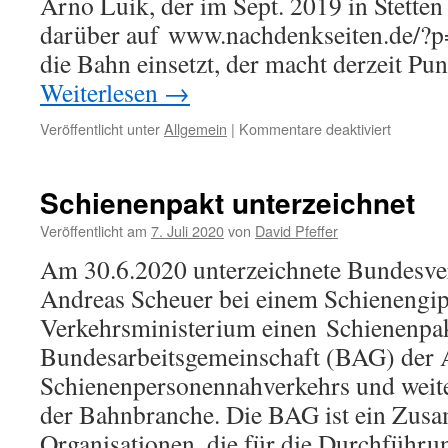
Arno Luik, der im Sept. 2019 in Stetten 
darüber auf www.nachdenkseiten.de/?p
die Bahn einsetzt, der macht derzeit Pu
Weiterlesen
→
für
Veröffentlicht unter
Allgemein
|
Kommentare deaktiviert
Pakt
wird
nie
Schienenpakt unterzeichnet
Fakt
Veröffentlicht am
7. Juli 2020
von
David Pfeffer
Am 30.6.2020 unterzeichnete Bundesve
Andreas Scheuer bei einem Schienengipf
Verkehrsministerium einen Schienenpak
Bundesarbeitsgemeinschaft (BAG) der 
Schienenpersonennahverkehrs und weite
der Bahnbranche. Die BAG ist ein Zusa
Organisationen, die für die Durchführu