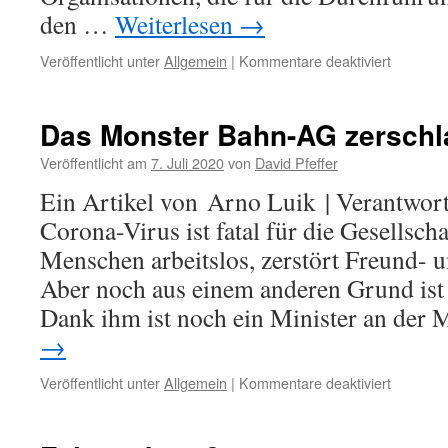
den …
Weiterlesen
→
für
Veröffentlicht unter
Allgemein
|
Kommentare deaktiviert
Schienen
unterzei
Das Monster Bahn-AG zersch
Veröffentlicht am
7. Juli 2020
von
David Pfeffer
Ein Artikel von Arno Luik | Verantwort
Corona-Virus ist fatal für die Gesellscha
Menschen arbeitslos, zerstört Freund- 
Aber noch aus einem anderen Grund ist d
Dank ihm ist noch ein Minister an der
→
für
Veröffentlicht unter
Allgemein
|
Kommentare deaktiviert
Das
Monster
Bahn-