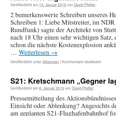
Veröffentlicht am
13. Januar 2019
von
David Pfeffer
2 bemerkenswerte Schreiben unseres He
Schreiben 1: Liebe Mitstreiter, im NDR
Rundfunk) sagte der Architekt von Stutt
nach 18 Uhr einen sehr wichtigen Satz, 
schon die nächste Kostenexplosion ankü
…
Weiterlesen
→
für
Veröffentlicht unter
Allgemein
|
Kommentare deaktiviert
Nanu
Herr
Ingenhov
S21: Kretschmann „Gegner lag
Veröffentlicht am
8. Januar 2019
von
David Pfeffer
Pressemitteilung des Aktionsbündnisses
Einsicht oder Ablenkung? Angesichts 
am geplanten S21-Flughafenbahnhof for