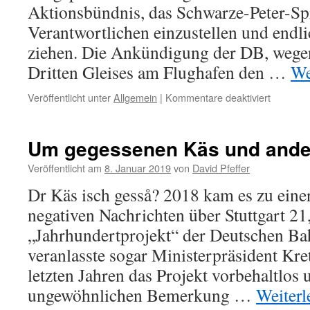
Aktionsbündnis, das Schwarze-Peter-Spi
Verantwortlichen einzustellen und end
ziehen. Die Ankündigung der DB, wege
Dritten Gleises am Flughafen den …
We
für
Veröffentlicht unter
Allgemein
|
Kommentare deaktiviert
S21:
Kretsch
„Gegner
Um gegessenen Käs und ande
lagen
richtig!
Veröffentlicht am
8. Januar 2019
von
David Pfeffer
Dr Käs isch gesså? 2018 kam es zu ein
negativen Nachrichten über Stuttgart 21
„Jahrhundertprojekt“ der Deutschen Ba
veranlasste sogar Ministerpräsident Kre
letzten Jahren das Projekt vorbehaltlos u
ungewöhnlichen Bemerkung …
Weiter