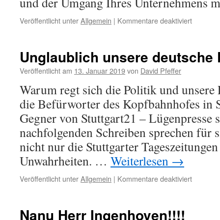
und der Umgang Ihres Unternehmens 
für
Veröffentlicht unter
Allgemein
|
Kommentare deaktiviert
Und
das
von
Unglaublich unsere deutsche 
dem
Grünen
Veröffentlicht am
13. Januar 2019
von
David Pfeffer
Bundest
Warum regt sich die Politik und unsere
Matthias
Gastel!
die Befürworter des Kopfbahnhofes in S
Gegner von Stuttgart21 – Lügenpresse 
nachfolgenden Schreiben sprechen für si
nicht nur die Stuttgarter Tageszeitungen
Unwahrheiten. …
Weiterlesen
→
für
Veröffentlicht unter
Allgemein
|
Kommentare deaktiviert
Unglaubl
unsere
deutsche
Nanu Herr Ingenhoven!!!!
Presse!