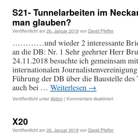
S21- Tunnelarbeiten im Necka
man glauben?
Veröffentlicht am
26. Januar 2019
von
David Pfeffer
…………und wieder 2 interessante Brie
an die DB: Nr. 1 Sehr geehrter Herr Br
24.11.2018 besuchte ich gemeinsam mit
internationalen Journalistenvereinigu
Führung der DB über die Baustelle des
auch bei …
Weiterlesen
→
für
Veröffentlicht unter
Aktion
|
Kommentare deaktiviert
S21-
Tunnelarbei
im
X20
Neckartal
und
Veröffentlicht am
26. Januar 2019
von
David Pfeffer
wem