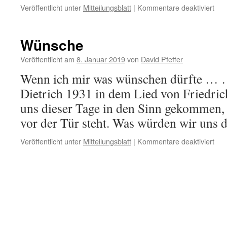
für
Veröffentlicht unter
Mitteilungsblatt
|
Kommentare deaktiviert
Um
geg
Käs
Wünsche
und
and
Veröffentlicht am
8. Januar 2019
von
David Pfeffer
Wenn ich mir was wünschen dürfte … …
Dietrich 1931 in dem Lied von Friedrich
uns dieser Tage in den Sinn gekommen,
vor der Tür steht. Was würden wir uns
für
Veröffentlicht unter
Mitteilungsblatt
|
Kommentare deaktiviert
Wün