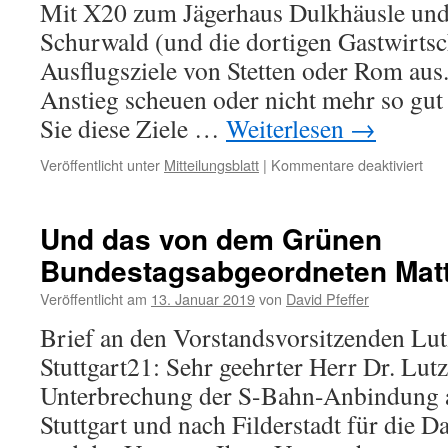
Mit X20 zum Jägerhaus Dulkhäusle und
darf
man
Schurwald (und die dortigen Gastwirtsch
glauben?
Ausflugsziele von Stetten oder Rom aus.
Anstieg scheuen oder nicht mehr so gut
Sie diese Ziele …
Weiterlesen
→
für
Veröffentlicht unter
Mitteilungsblatt
|
Kommentare deaktiviert
X20
Und das von dem Grünen
Bundestagsabgeordneten Matt
Veröffentlicht am
13. Januar 2019
von
David Pfeffer
Brief an den Vorstandsvorsitzenden Lu
Stuttgart21: Sehr geehrter Herr Dr. Lut
Unterbrechung der S-Bahn-Anbindung 
Stuttgart und nach Filderstadt für die 