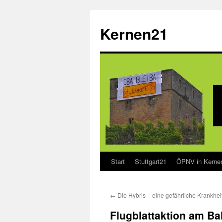
Zum
Inhalt
Kernen21
springen
Start
Stuttgart21
ÖPNV in Kerne
←
Die Hybris – eine gefährliche Krankhei
Flugblattaktion am Ba