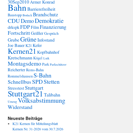
30Sep2010
Armer Konrad
Bahn
Barrierefreiheit
Brandschutz
Baustopp
Bodack
Demokratie
CDU
Demo
FDP
Finanzierung
drkspk
Film
Fortschritt
Geißler
Gespräch
Grüne
Grube
Infostand
Joe Bauer
Kefer
K21
Kernen21
Kopfbahnhof
Kretschmann
Kögel
Luik
Montagsdemo
Park
Parkschützer
Reicherter
Rems-Bahn
S-Bahn
Rommelshausen
SPD
Stetten
Schnellbus
Stuttgart
Stresstest
Stuttgart21
Talibahn
Volksabstimmung
Umzug
Widerstand
Neueste Beiträge
K21 Kernen für Mitteilungsblatt
Kernen Nr. 31-2026 vom 30.7.2026