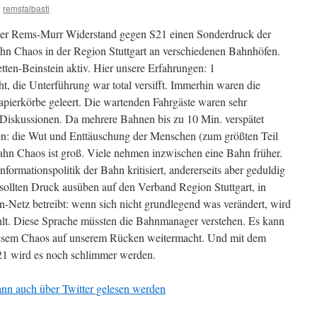
n
remstalbasti
der Rems-Murr Widerstand gegen S21 einen Sonderdruck der
 Chaos in der Region Stuttgart an verschiedenen Bahnhöfen.
tten-Beinstein aktiv. Hier unsere Erfahrungen: 1
ht, die Unterführung war total versifft. Immerhin waren die
Papierkörbe geleert. Die wartenden Fahrgäste waren sehr
 Diskussionen. Da mehrere Bahnen bis zu 10 Min. verspätet
n: die Wut und Enttäuschung der Menschen (zum größten Teil
ahn Chaos ist groß. Viele nehmen inzwischen eine Bahn früher.
formationspolitik der Bahn kritisiert, andererseits aber geduldig
sollten Druck ausüben auf den Verband Region Stuttgart, in
-Netz betreibt: wenn sich nicht grundlegend was verändert, wird
ahlt. Diese Sprache müssten die Bahnmanager verstehen. Es kann
diesem Chaos auf unserem Rücken weitermacht. Und mit dem
S21 wird es noch schlimmer werden.
kann auch über Twitter gelesen werden