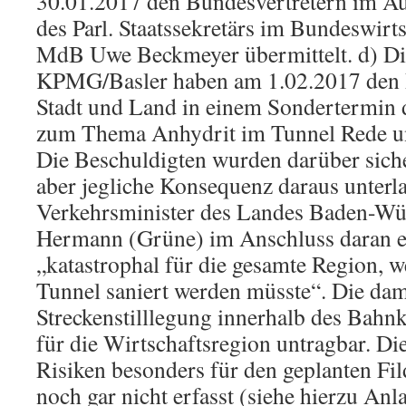
30.01.2017 den Bundesvertretern im Au
des Parl. Staatssekretärs im Bundeswirt
MdB Uwe Beckmeyer übermittelt. d) Di
KPMG/Basler haben am 1.02.2017 den P
Stadt und Land in einem Sondertermin 
zum Thema Anhydrit im Tunnel Rede u
Die Beschuldigten wurden darüber siche
aber jegliche Konsequenz daraus unterla
Verkehrsminister des Landes Baden-Wü
Hermann (Grüne) im Anschluss daran erk
„katastrophal für die gesamte Region, 
Tunnel saniert werden müsste“. Die da
Streckenstilllegung innerhalb des Bahnk
für die Wirtschaftsregion untragbar. D
Risiken besonders für den geplanten Fil
noch gar nicht erfasst (siehe hierzu Anla