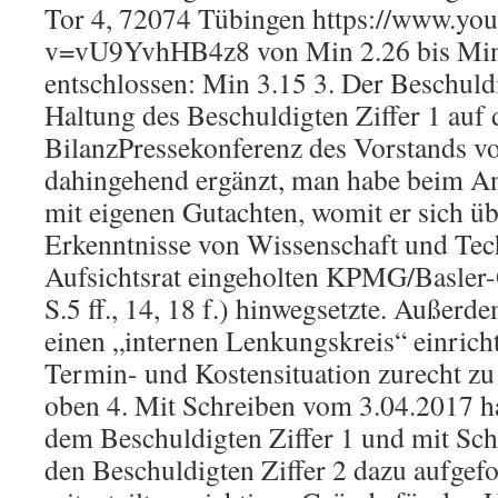
Tor 4, 72074 Tübingen https://www.yo
v=vU9YvhHB4z8 von Min 2.26 bis Min 
entschlossen: Min 3.15 3. Der Beschuldig
Haltung des Beschuldigten Ziffer 1 auf 
BilanzPressekonferenz des Vorstands vol
dahingehend ergänzt, man habe beim Anh
mit eigenen Gutachten, womit er sich üb
Erkenntnisse von Wissenschaft und Te
Aufsichtsrat eingeholten KPMG/Basler-
S.5 ff., 14, 18 f.) hinwegsetzte. Außerd
einen „internen Lenkungskreis“ einrich
Termin- und Kostensituation zurecht z
oben 4. Mit Schreiben vom 3.04.2017 h
dem Beschuldigten Ziffer 1 und mit Sc
den Beschuldigten Ziffer 2 dazu aufgefo