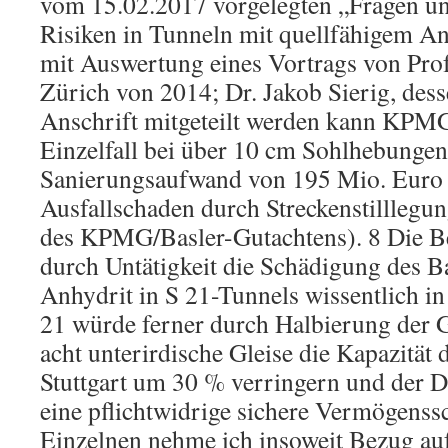
vom 15.02.2017 vorgelegten „Fragen u
Risiken in Tunneln mit quellfähigem Anh
mit Auswertung eines Vortrags von Pro
Zürich von 2014; Dr. Jakob Sierig, des
Anschrift mitgeteilt werden kann KPMG
Einzelfall bei über 10 cm Sohlhebungen
Sanierungsaufwand von 195 Mio. Euro
Ausfallschaden durch Streckenstilllegung
des KPMG/Basler-Gutachtens). 8 Die B
durch Untätigkeit die Schädigung des 
Anhydrit in S 21-Tunnels wissentlich i
21 würde ferner durch Halbierung der G
acht unterirdische Gleise die Kapazität
Stuttgart um 30 % verringern und der
eine pflichtwidrige sichere Vermögens
Einzelnen nehme ich insoweit Bezug au