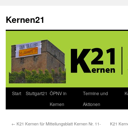
Zum
Inhalt
Kernen21
springen
Start
Stuttgart21
ÖPNV in
Termine und
K
Kernen
Aktionen
←
K21 Kernen für Mitteilungsblatt Kernen Nr. 11-
K21 Kerne