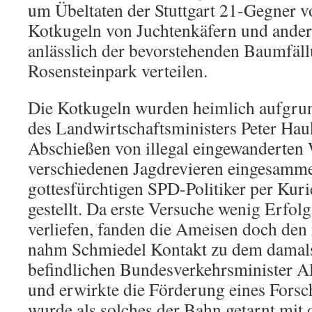
um Übeltaten der Stuttgart 21-Gegner v
Kotkugeln von Juchtenkäfern und ander
anlässlich der bevorstehenden Baumfäl
Rosensteinpark verteilen.
Die Kotkugeln wurden heimlich aufgru
des Landwirtschaftsministers Peter H
Abschießen von illegal eingewanderten 
verschiedenen Jagdrevieren eingesamm
gottesfürchtigen SPD-Politiker per Kur
gestellt. Da erste Versuche wenig Erfol
verliefen, fanden die Ameisen doch den 
nahm Schmiedel Kontakt zu dem damal
befindlichen Bundesverkehrsminister A
und erwirkte die Förderung eines Forsc
wurde als solches der Bahn getarnt mit