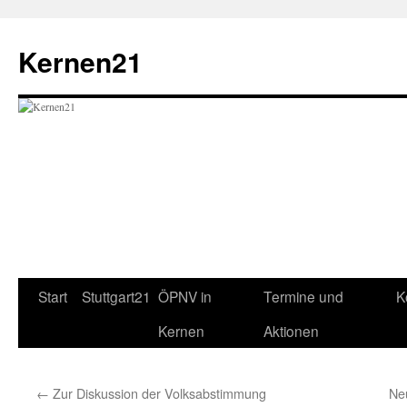
Zum
Inhalt
Kernen21
springen
Start
Stuttgart21
ÖPNV in
Termine und
K
Kernen
Aktionen
←
Zur Diskussion der Volksabstimmung
Ne