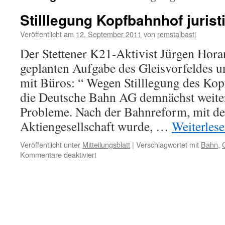
Stilllegung Kopfbahnhof jurist
Veröffentlicht am
12. September 2011
von
remstalbasti
Der Stettener K21-Aktivist Jürgen Horan
geplanten Aufgabe des Gleisvorfeldes 
mit Büros: “ Wegen Stilllegung des K
die Deutsche Bahn AG demnächst weiter
Probleme. Nach der Bahnreform, mit de
Aktiengesellschaft wurde, …
Weiterles
Veröffentlicht unter
Mitteilungsblatt
|
Verschlagwortet mit
Bahn
,
für
Kommentare deaktiviert
Stilllegung
Kopfbahnhof
juristisch
fragwürdig