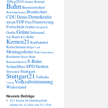
30Sep2010
Armer Konrad
Bahn
Barrierefreiheit
Brandschutz
Baustopp
Bodack
Demokratie
CDU
Demo
FDP
Finanzierung
drkspk
Film
Fortschritt
Geißler
Gespräch
Grüne
Grube
Infostand
Joe Bauer
Kefer
K21
Kernen21
Kopfbahnhof
Kretschmann
Kögel
Luik
Montagsdemo
Park
Parkschützer
Reicherter
Rems-Bahn
S-Bahn
Rommelshausen
SPD
Stetten
Schnellbus
Stuttgart
Stresstest
Stuttgart21
Talibahn
Volksabstimmung
Umzug
Widerstand
Neueste Beiträge
K21 Kernen für Mitteilungsblatt
Kernen Nr. 31-2026 vom 30.7.2026