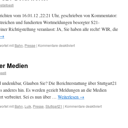
stalbasti
richten vom 16.01.12 ,22:21 Uhr, geschrieben von Kommentator:
streichen und fundierten Wortmeldungen besorgter S21-
iner Richtigstellung veranlasst: JA, Sie haben alle recht! WIR, die
→
für
ortet mit
Bahn
,
Presse
|
Kommentare deaktiviert
Richtigstellung
für
die
der Medien
S21-
Befürworter
asti
d undenkbar, Glauben Sie? Die Berichterstattung über Stuttgart21
was anderes hin. Es werden gezielt Meldungen an die Medien
ert verbreitet. Sei es nun über …
Weiterlesen
→
für
ortet mit
Bahn
,
Luik
,
Presse
,
Stuttgart21
|
Kommentare deaktiviert
Die
Gleichschaltung
der
Medien