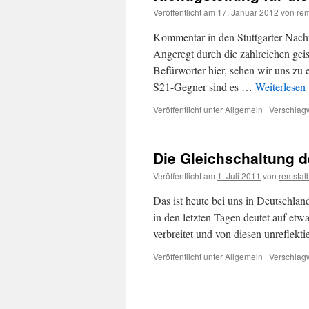
Veröffentlicht am
17. Januar 2012
von
rem
Kommentar in den Stuttgarter Nach
Angeregt durch die zahlreichen gei
Befürworter hier, sehen wir uns zu e
S21-Gegner sind es …
Weiterlesen
Veröffentlicht unter
Allgemein
|
Verschlagw
Die Gleichschaltung 
Veröffentlicht am
1. Juli 2011
von
remstalb
Das ist heute bei uns in Deutschlan
in den letzten Tagen deutet auf et
verbreitet und von diesen unreflekti
Veröffentlicht unter
Allgemein
|
Verschlagw