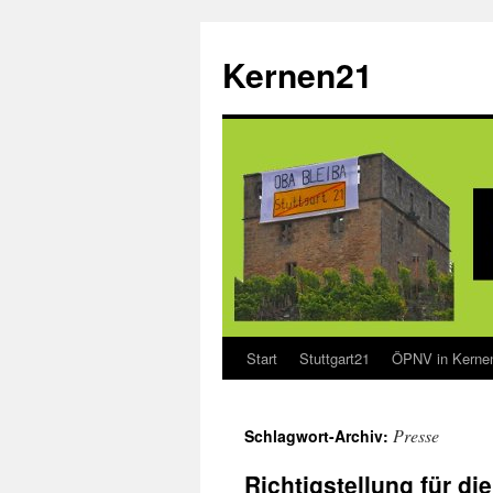
Zum
Inhalt
Kernen21
springen
Start
Stuttgart21
ÖPNV in Kerne
Presse
Schlagwort-Archiv:
Richtigstellung für di