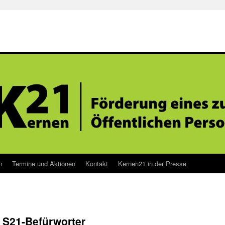
n
Termine und Aktionen
Kontakt
Kernen21 in der Presse
e S21-Befürworter