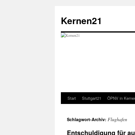
Zum
Inhalt
Kernen21
springen
Start
Stuttgart21
ÖPNV in Kerne
Flughafen
Schlagwort-Archiv:
Entschuldigung für au