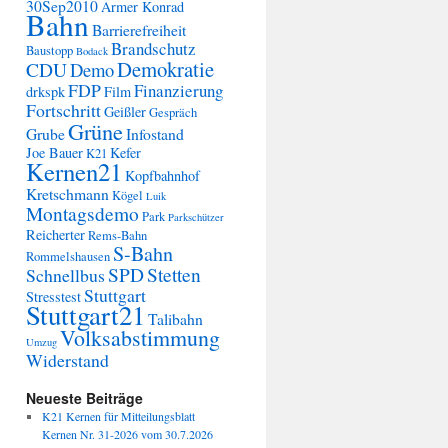
30Sep2010
Armer Konrad
Bahn
Barrierefreiheit
Brandschutz
Baustopp
Bodack
Demokratie
CDU
Demo
FDP
Finanzierung
drkspk
Film
Fortschritt
Geißler
Gespräch
Grüne
Grube
Infostand
Joe Bauer
Kefer
K21
Kernen21
Kopfbahnhof
Kretschmann
Kögel
Luik
Montagsdemo
Park
Parkschützer
Reicherter
Rems-Bahn
S-Bahn
Rommelshausen
SPD
Stetten
Schnellbus
Stuttgart
Stresstest
Stuttgart21
Talibahn
Volksabstimmung
Umzug
Widerstand
Neueste Beiträge
K21 Kernen für Mitteilungsblatt
Kernen Nr. 31-2026 vom 30.7.2026