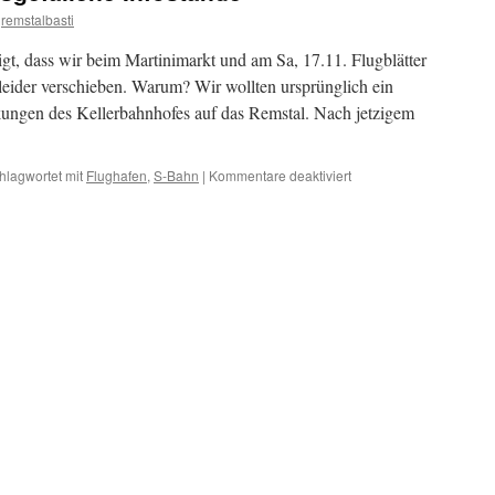
remstalbasti
gt, dass wir beim Martinimarkt und am Sa, 17.11. Flugblätter
 leider verschieben. Warum? Wir wollten ursprünglich ein
rkungen des Kellerbahnhofes auf das Remstal. Nach jetzigem
für
hlagwortet mit
Flughafen
,
S-Bahn
|
Kommentare deaktiviert
Entschuldigung
für
ausgefallene
Infostände