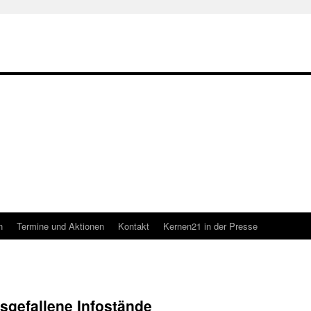
n
Termine und Aktionen
Kontakt
Kernen21 in der Presse
sgefallene Infostände