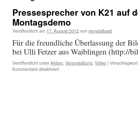
Pressesprecher von K21 auf d
Montagsdemo
Veröffentlicht am
17. August 2012
von
remstalbasti
Für die freundliche Überlassung der Bi
bei Ulli Fetzer aus Waiblingen (http://b
Veröffentlicht unter
Aktion
,
Veranstaltung
,
Video
|
Verschlagwort
für
Kommentare deaktiviert
Pressesprecher
von
K21
auf
der
134.
Montagsdemo