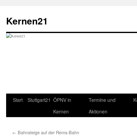
Zum
Inhalt
Kernen21
springen
Start
Stuttgart21
ÖPNV in
Termine und
K
Kernen
Aktionen
←
Bahnsteige auf der Rems-Bahn