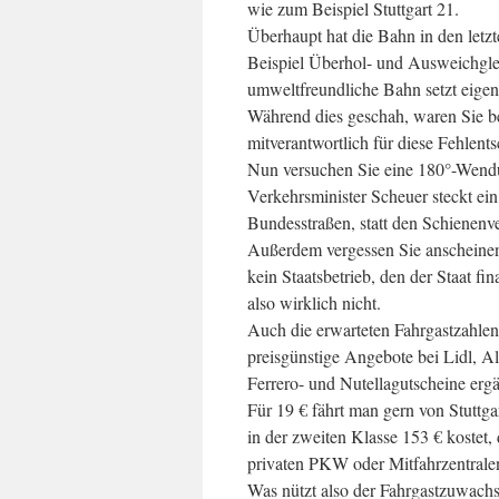
wie zum Beispiel Stuttgart 21.
Überhaupt hat die Bahn in den letz
Beispiel Überhol- und Ausweichglei
umweltfreundliche Bahn setzt eigen
Während dies geschah, waren Sie ber
mitverantwortlich für diese Fehlen
Nun versuchen Sie eine 180°-Wendu
Verkehrsminister Scheuer steckt ei
Bundesstraßen, statt den Schienenve
Außerdem vergessen Sie anscheinen
kein Staatsbetrieb, den der Staat fi
also wirklich nicht.
Auch die erwarteten Fahrgastzahlen 
preisgünstige Angebote bei Lidl, A
Ferrero- und Nutellagutscheine erg
Für 19 € fährt man gern von Stuttga
in der zweiten Klasse 153 € kostet,
privaten PKW oder Mitfahrzentrale
Was nützt also der Fahrgastzuwachs