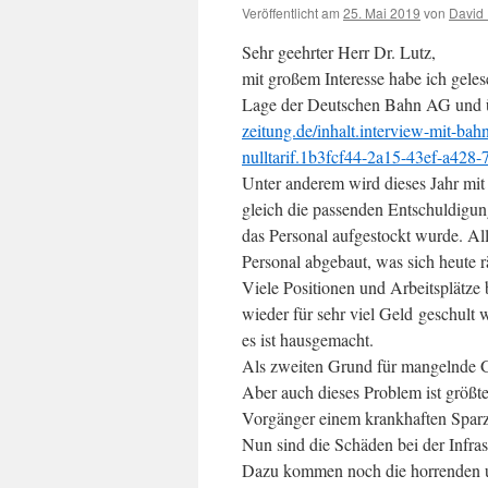
Veröffentlicht am
25. Mai 2019
von
David 
Sehr geehrter Herr Dr. Lutz,
mit großem Interesse habe ich gelese
Lage der Deutschen Bahn AG und üb
zeitung.de/inhalt.interview-mit-bah
nulltarif.1b3fcf44-2a15-43ef-a428
Unter anderem wird dieses Jahr mi
gleich die passenden Entschuldigu
das Personal aufgestockt wurde. Al
Personal abgebaut, was sich heute r
Viele Positionen und Arbeitsplätze 
wieder für sehr viel Geld geschult
es ist hausgemacht.
Als zweiten Grund für mangelnde Ge
Aber auch dieses Problem ist größte
Vorgänger einem krankhaften Sparz
Nun sind die Schäden bei der Infrast
Dazu kommen noch die horrenden un