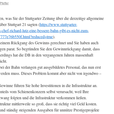
Pfeffer
n, was Sie der Stuttgarter Zeitung über die derzeitige allgemeine
er Stuttgart 21 sagten (
https://www.stuttgarter-
n-chef-richard-lutz-eine-bessere-bahn-gibt-es-nicht-zum-
-7777e76b550f.html?reduced=true
).
t einem Rückgang des Gewinns gerechnet und Sie haben auch
ngen parat. So begründen Sie den Gewinnrückgang damit, dass
lerdings hat die DB in den vergangenen Jahren massenhaft
ächt.
bei der Bahn verlangen gut ausgebildetes Personal, das nun erst
 werden muss. Dieses Problem kommt aber nicht von irgendwo –
winne führen Sie hohe Investitionen in die Infrastruktur an.
nteils vom Schienenkonzern selbst verursacht, weil Ihre
wang folgten und die Infrastruktur verkommen ließen.
ruktur mittlerweile so groß, dass sie richtig viel Geld kosten.
d ständig steigenden Ausgaben für unnütze Prestigeprojekte