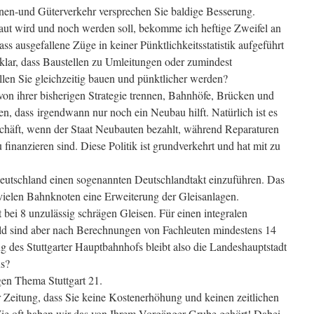
en-und Güterverkehr versprechen Sie baldige Besserung.
aut wird und noch werden soll, bekomme ich heftige Zweifel an
s ausgefallene Züge in keiner Pünktlichkeitsstatistik aufgeführt
klar, dass Baustellen zu Umleitungen oder zumindest
len Sie gleichzeitig bauen und pünktlicher werden?
von ihrer bisherigen Strategie trennen, Bahnhöfe, Brücken und
n, dass irgendwann nur noch ein Neubau hilft. Natürlich ist es
chäft, wenn der Staat Neubauten bezahlt, während Reparaturen
finanzieren sind. Diese Politik ist grundverkehrt und hat mit zu
utschland einen sogenannten Deutschlandtakt einzuführen. Das
n vielen Bahnknoten eine Erweiterung der Gleisanlagen.
ft bei 8 unzulässig schrägen Gleisen. Für einen integralen
ld sind aber nach Berechnungen von Fachleuten mindestens 14
g des Stuttgarter Hauptbahnhofs bleibt also die Landeshauptstadt
us?
en Thema Stuttgart 21.
r Zeitung, dass Sie keine Kostenerhöhung und keinen zeitlichen
Wie oft haben wir das von Ihrem Vorgänger Grube gehört! Dabei