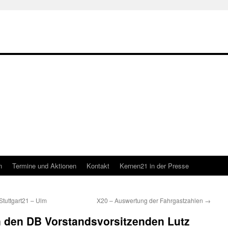
n
Termine und Aktionen
Kontakt
Kernen21 in der Presse
Stuttgart21 – Ulm
X20 – Auswertung der Fahrgastzahlen
→
n den DB Vorstandsvorsitzenden Lutz