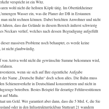
kehr verspricht ist ein Witz.
aren wohl nicht die hellsten Köpfe tätig. Im Obertürkheimer
 Unmengen Wasser ein, was die Planer der DB in Erstaunen
e man nicht rechnen können. Dabei berichten Anwohner und nicht
t Jahren, dass das Gelände in diesem Bereich äußerst schwierig
t des Neckars verlief, welches nach dessen Begradigung aufgefüllt
 dieser massiven Probleme noch behauptet, es werde keine
 ist nicht glaubwürdig.
f von Arriva wohl nicht die gewünschte Summe bekommen wird,
erfahren.
vestieren, wenn sie sich auf Ihre eigentliche Aufgabe
agt der Name „Deutsche Bahn“ doch schon alles. Die Bahn muss
 den Schienenverkehr in Deutschland konzentrieren und nicht in
gzeuge betreiben. Bestes Beispiel für derartige Fehlinvestitionen
n auf Malta.
taat um Geld. Wer garantiert aber dann, dass die 5 Mrd. €, die Sie
Ausland oder in den Infrastrukturrückbau Stuttgart 21 wandern