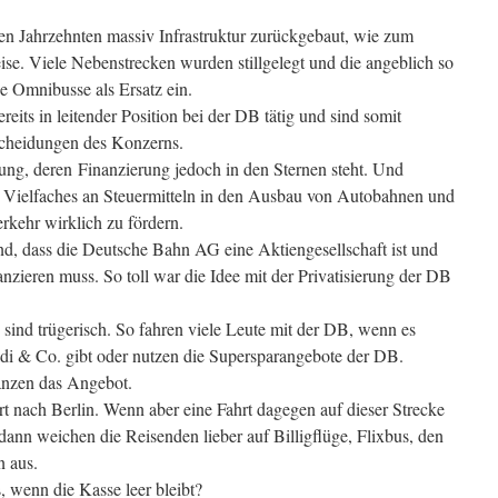
ten Jahrzehnten massiv Infrastruktur zurückgebaut, wie zum
se. Viele Nebenstrecken wurden stillgelegt und die angeblich so
e Omnibusse als Ersatz ein.
eits in leitender Position bei der DB tätig und sind somit
tscheidungen des Konzerns.
ng, deren Finanzierung jedoch in den Sternen steht. Und
n Vielfaches an Steuermitteln in den Ausbau von Autobahnen und
rkehr wirklich zu fördern.
d, dass die Deutsche Bahn AG eine Aktiengesellschaft ist und
nanzieren muss. So toll war die Idee mit der Privatisierung der DB
sind trügerisch. So fahren viele Leute mit der DB, wenn es
ldi & Co. gibt oder nutzen die Supersparangebote der DB.
änzen das Angebot.
rt nach Berlin. Wenn aber eine Fahrt dagegen auf dieser Strecke
 dann weichen die Reisenden lieber auf Billigflüge, Flixbus, den
n aus.
, wenn die Kasse leer bleibt?