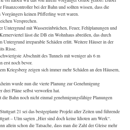
er Finanzcontroller bei der Bahn und sollten wissen, dass die
Vorgängers keinen Pfifferling wert waren.
leichen Versprechen.
ter Untergrund mit Wassereinbrüchen, Feuer, Fehlplanungen und
 Kernerviertel lässt die DB ein Wohnhaus abreißen, das durch
 Untergrund irreparable Schäden erlitt. Weitere Häuser in der
its Risse.
schwierigste Abschnitt des Tunnels mit weniger als 6 m
erst noch bevor.
dem Kriegsberg zeigen sich immer mehr Schäden an den Häusern,
rkheim wurde nun die vierte Planung zur Genehmigung
 drei Pläne selbst verworfen hat.
t die Bahn noch nicht einmal genehmigungsfähige Planungen
Stuttgart 21 sei das bestgeplante Projekt aller Zeiten und führende
tuttgart – Ulm sagten „Hier sind doch keine Idioten am Werk“.
nn allein schon die Tatsache, dass man die Zahl der Gleise mehr