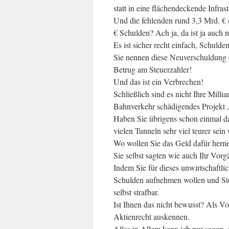
statt in eine flächendeckende Infras
Und die fehlenden rund 3,3 Mrd. € (
€ Schulden? Ach ja, da ist ja auch 
Es ist sicher recht einfach, Schul
Sie nennen diese Neuverschuldung 
Betrug am Steuerzahler!
Und das ist ein Verbrechen!
Schließlich sind es nicht Ihre Millia
Bahnverkehr schädigendes Projekt „
Haben Sie übrigens schon einmal da
vielen Tunneln sehr viel teurer sein
Wo wollen Sie das Geld dafür her
Sie selbst sagten wie auch Ihr Vorgä
Indem Sie für dieses unwirtschaftl
Schulden aufnehmen wollen und Ste
selbst strafbar.
Ist Ihnen das nicht bewusst? Als Vor
Aktienrecht auskennen.
Alles in Allem kann ich nur sagen