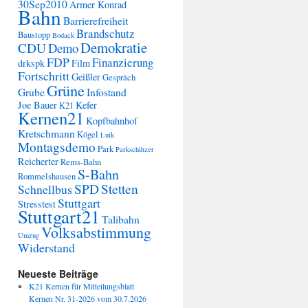
30Sep2010
Armer Konrad
Bahn
Barrierefreiheit
Brandschutz
Baustopp
Bodack
Demokratie
CDU
Demo
FDP
Finanzierung
drkspk
Film
Fortschritt
Geißler
Gespräch
Grüne
Grube
Infostand
Joe Bauer
Kefer
K21
Kernen21
Kopfbahnhof
Kretschmann
Kögel
Luik
Montagsdemo
Park
Parkschützer
Reicherter
Rems-Bahn
S-Bahn
Rommelshausen
SPD
Stetten
Schnellbus
Stuttgart
Stresstest
Stuttgart21
Talibahn
Volksabstimmung
Umzug
Widerstand
Neueste Beiträge
K21 Kernen für Mitteilungsblatt
Kernen Nr. 31-2026 vom 30.7.2026