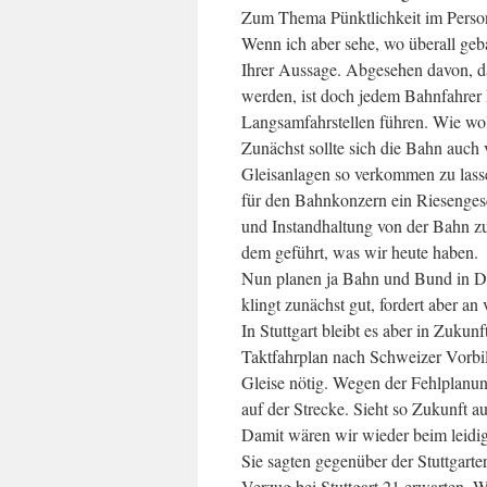
Zum Thema Pünktlichkeit im Person
Wenn ich aber sehe, wo überall geb
Ihrer Aussage. Abgesehen davon, das
werden, ist doch jedem Bahnfahrer 
Langsamfahrstellen führen. Wie wol
Zunächst sollte sich die Bahn auch 
Gleisanlagen so verkommen zu lasse
für den Bahnkonzern ein Riesenges
und Instandhaltung von der Bahn zu 
dem geführt, was wir heute haben.
Nun planen ja Bahn und Bund in De
klingt zunächst gut, fordert aber a
In Stuttgart bleibt es aber in Zukun
Taktfahrplan nach Schweizer Vorbi
Gleise nötig. Wegen der Fehlplanun
auf der Strecke. Sieht so Zukunft a
Damit wären wir wieder beim leidig
Sie sagten gegenüber der Stuttgarte
Verzug bei Stuttgart 21 erwarten. 