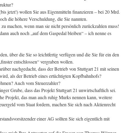
truktur?
bis jetzt!) wollen Sie aus Eigenmitteln finanzieren – bei 20 Mrd.
noch die höhere Verschuldung, die Sie nannten.
den zu machen, wenn man sie nicht persönlich zurückzahlen muss!
dann auch noch „auf dem Gaspedal bleiben“ – ich nenne es
rden, über die Sie so leichtfertig verfügen und die Sie für ein den
finster entschlossen“ vergraben wollen.
rüber nachgedacht, dass der Betrieb von Stuttgart 21 mit seinen
 wird, als der Betrieb eines ertüchtigten Kopfbahnhofs?
nehmen? Auch vom Steuerzahler?
nger Grube, dass das Projekt Stuttgart 21 unwirtschaftlich sei.
iche Projekt, das man auch ruhig Murks nennen kann, weitere
uergeld vom Staat fordern, machen Sie sich nach Aktienrecht
standsvorsitzender einer AG sollten Sie sich eigentlich mit
, dass mich Ihre Antworten auf die Fragen von Thomas Wüpper