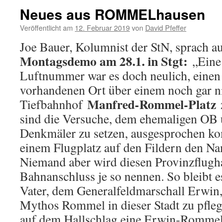
Neues aus ROMMELhausen
Veröffentlicht am
12. Februar 2019
von
David Pfeffer
Joe Bauer, Kolumnist der StN, sprach a
Montagsdemo am 28.1. in Stgt:
„Eine 
Luftnummer war es doch neulich, einen 
vorhandenen Ort über einem noch gar ni
Manfred-Rommel-Platz
Tiefbahnhof
z
sind die Versuche, dem ehemaligen OB
Denkmäler zu setzen, ausgesprochen ko
einem Flugplatz auf den Fildern den N
Niemand aber wird diesen Provinzflugh
Bahnanschluss je so nennen. So bleibt 
Vater, dem Generalfeldmarschall Erwin,
Mythos Rommel in dieser Stadt zu pflege
auf dem Hallschlag eine Erwin-Rommel-