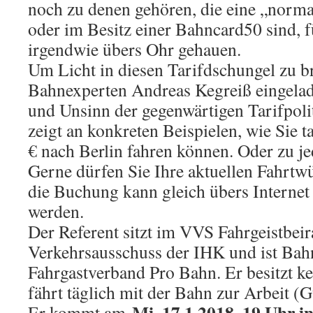
noch zu denen gehören, die eine „norma
oder im Besitz einer Bahncard50 sind, f
irgendwie übers Ohr gehauen.
Um Licht in diesen Tarifdschungel zu b
Bahnexperten Andreas Kegreiß eingelade
und Unsinn der gegenwärtigen Tarifpoli
zeigt an konkreten Beispielen, wie Sie t
€ nach Berlin fahren können. Oder zu j
Gerne dürfen Sie Ihre aktuellen Fahrt
die Buchung kann gleich übers Intern
werden.
Der Referent sitzt im VVS Fahrgeistbeir
Verkehrsausschuss der IHK und ist Bah
Fahrgastverband Pro Bahn. Er besitzt k
fährt täglich mit der Bahn zur Arbeit (G
Mi, 17.1.2018, 19 Uhr i
Er kommt am