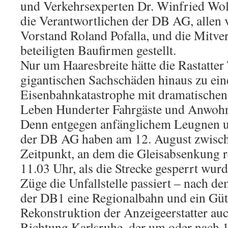
und Verkehrsexperten Dr. Winfried Wol
die Verantwortlichen der DB AG, allen v
Vorstand Roland Pofalla, und die Mitve
beteiligten Baufirmen gestellt.
Nur um Haaresbreite hätte die Rastatter
gigantischen Sachschäden hinaus zu ein
Eisenbahnkatastrophe mit dramatischen
Leben Hunderter Fahrgäste und Anwohn
Denn entgegen anfänglichem Leugnen u
der DB AG haben am 12. August zwisc
Zeitpunkt, an dem die Gleisabsenkung r
11.03 Uhr, als die Strecke gesperrt wur
Züge die Unfallstelle passiert – nach d
der DB1 eine Regionalbahn und ein Güt
Rekonstruktion der Anzeigeerstatter au
Richtung Karlsruhe, der um oder nach 