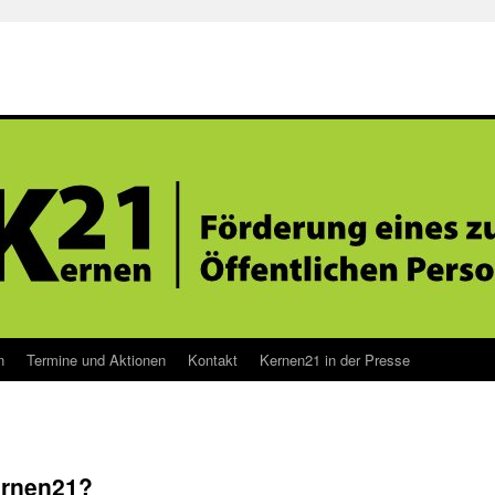
n
Termine und Aktionen
Kontakt
Kernen21 in der Presse
ernen21?