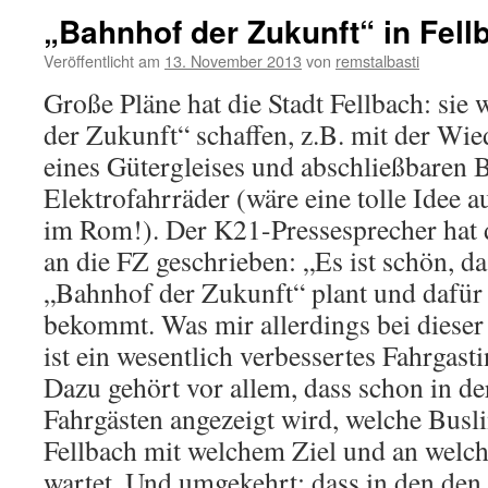
„Bahnhof der Zukunft“ in Fell
Veröffentlicht am
13. November 2013
von
remstalbasti
Große Pläne hat die Stadt Fellbach: sie
der Zukunft“ schaffen, z.B. mit der Wi
eines Gütergleises und abschließbaren 
Elektrofahrräder (wäre eine tolle Idee 
im Rom!). Der K21-Pressesprecher hat 
an die FZ geschrieben: „Es ist schön, d
„Bahnhof der Zukunft“ plant und dafür
bekommt. Was mir allerdings bei dieser 
ist ein wesentlich verbessertes Fahrgas
Dazu gehört vor allem, dass schon in d
Fahrgästen angezeigt wird, welche Bus
Fellbach mit welchem Ziel und an welch
wartet. Und umgekehrt: dass in den de