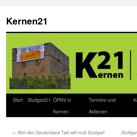
Zum
Inhalt
Kernen21
springen
Start
Stuttgart21
ÖPNV in
Termine und
K
Kernen
Aktionen
←
Wer den Deutschland Takt will muß Stuttgart
Stuttga