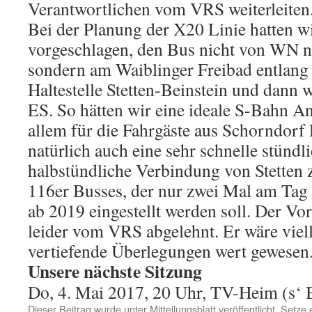
Verantwortlichen vom VRS weiterleiten.
Bei der Planung der X20 Linie hatten w
vorgeschlagen, den Bus nicht von WN 
sondern am Waiblinger Freibad entlang
Haltestelle Stetten-Beinstein und dann w
ES. So hätten wir eine ideale S-Bahn A
allem für die Fahrgäste aus Schorndorf
natürlich auch eine sehr schnelle stündl
halbstündliche Verbindung von Stetten z
116er Busses, der nur zwei Mal am Tag f
ab 2019 eingestellt werden soll. Der V
leider vom VRS abgelehnt. Er wäre viel
vertiefende Überlegungen wert gewesen
Unsere nächste Sitzung
Do, 4. Mai 2017, 20 Uhr, TV-Heim (s‘ 
Dieser Beitrag wurde unter
Mitteilungsblatt
veröffentlicht. Setze