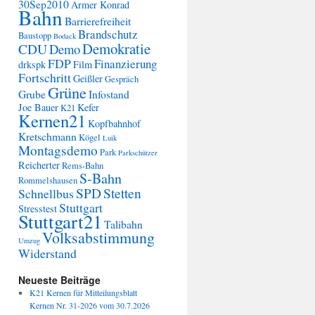
30Sep2010
Armer Konrad
Bahn
Barrierefreiheit
Brandschutz
Baustopp
Bodack
Demokratie
CDU
Demo
FDP
Finanzierung
drkspk
Film
Fortschritt
Geißler
Gespräch
Grüne
Grube
Infostand
Joe Bauer
Kefer
K21
Kernen21
Kopfbahnhof
Kretschmann
Kögel
Luik
Montagsdemo
Park
Parkschützer
Reicherter
Rems-Bahn
S-Bahn
Rommelshausen
SPD
Stetten
Schnellbus
Stuttgart
Stresstest
Stuttgart21
Talibahn
Volksabstimmung
Umzug
Widerstand
Neueste Beiträge
K21 Kernen für Mitteilungsblatt
Kernen Nr. 31-2026 vom 30.7.2026