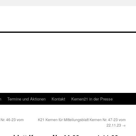
n
Termine und Aktionen
Kontakt
Kernen21 in der Presse
 Nr. 46-23 vom
K21 Kernen für Mitteilungsblatt Kernen Nr. 47-23 vom
22.11.23
→