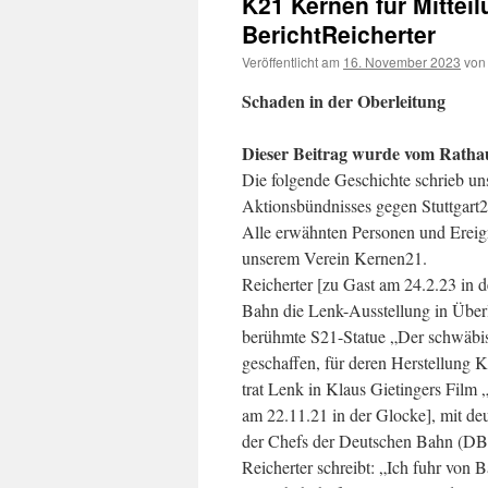
K21 Kernen für Mitteil
BerichtReicherter
Veröffentlicht am
16. November 2023
von
Schaden in der Oberleitung
Dieser Beitrag wurde vom Rathau
Die folgende Geschichte schrieb uns
Aktionsbündnisses gegen Stuttgart2
Alle erwähnten Personen und Ereig
unserem Verein Kernen21.
Reicherter [zu Gast am 24.2.23 in d
Bahn die Lenk-Ausstellung in Überl
berühmte S21-Statue „Der schwäbi
geschaffen, für deren Herstellung
trat Lenk in Klaus Gietingers Film 
am 22.11.21 in der Glocke], mit de
der Chefs der Deutschen Bahn (DB
Reicherter schreibt: „Ich fuhr vo