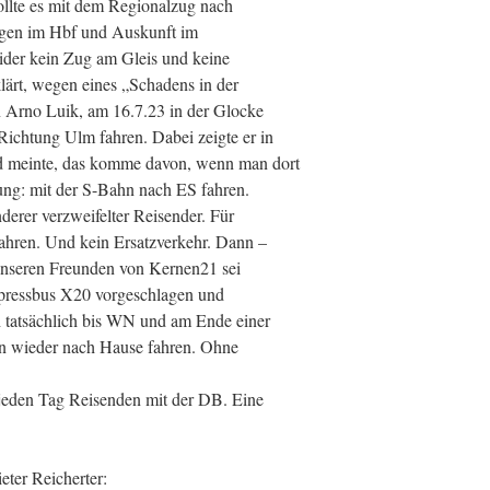
ollte es mit dem Regionalzug nach
igen im Hbf und Auskunft im
eider kein Zug am Gleis und keine
lärt, wegen eines „Schadens in der
n Arno Luik, am 16.7.23 in der Glocke
ichtung Ulm fahren. Dabei zeigte er in
d meinte, das komme davon, wenn man dort
ung: mit der S-Bahn nach ES fahren.
derer verzweifelter Reisender. Für
hren. Und kein Ersatzverkehr. Dann –
 unseren Freunden von Kernen21 sei
xpressbus X20 vorgeschlagen und
h tatsächlich bis WN und am Ende einer
n wieder nach Hause fahren. Ohne
h jeden Tag Reisenden mit der DB. Eine
eter Reicherter: