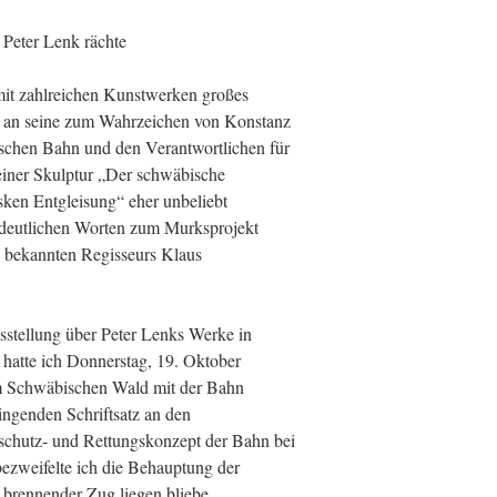
Peter Lenk rächte
mit zahlreichen Kunstwerken großes
r an seine zum Wahrzeichen von Konstanz
schen Bahn und den Verantwortlichen für
 seiner Skulptur „Der schwäbische
sken Entgleisung“ eher unbeliebt
n deutlichen Worten zum Murksprojekt
s bekannten Regisseurs Klaus
stellung über Peter Lenks Werke in
 hatte ich Donnerstag, 19. Oktober
em Schwäbischen Wald mit der Bahn
ingenden Schriftsatz an den
chutz- und Rettungskonzept der Bahn bei
 bezweifelte ich die Behauptung der
 brennender Zug liegen bliebe,