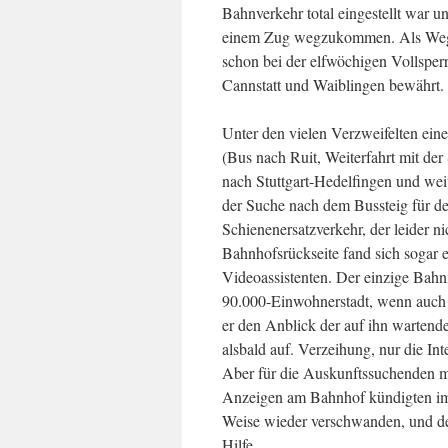
Bahnverkehr total eingestellt war 
einem Zug wegzukommen. Als Wegwe
schon bei der elfwöchigen Vollspe
Cannstatt und Waiblingen bewährt.
Unter den vielen Verzweifelten ei
(Bus nach Ruit, Weiterfahrt mit der
nach Stuttgart-Hedelfingen und weit
der Suche nach dem Bussteig für d
Schienenersatzverkehr, der leider n
Bahnhofsrückseite fand sich sogar
Videoassistenten. Der einzige Bahn
90.000-Einwohnerstadt, wenn auch n
er den Anblick der auf ihn wartend
alsbald auf. Verzeihung, nur die In
Aber für die Auskunftssuchenden m
Anzeigen am Bahnhof kündigten imm
Weise wieder verschwanden, und d
Hilfe.