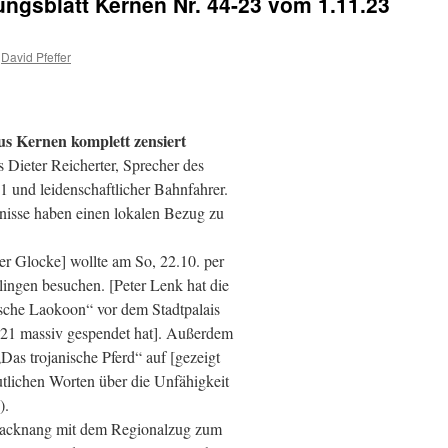
ungsblatt Kernen Nr. 44-23 vom 1.11.23
David Pfeffer
s Kernen komplett zensiert
 Dieter Reicherter, Sprecher des
1 und leidenschaftlicher Bahnfahrer.
nisse haben einen lokalen Bezug zu
er Glocke] wollte am So, 22.10. per
ingen besuchen. [Peter Lenk hat die
sche Laokoon“ vor dem Stadtpalais
 K21 massiv gespendet hat]. Außerdem
„Das trojanische Pferd“ auf [gezeigt
utlichen Worten über die Unfähigkeit
).
n Backnang mit dem Regionalzug zum