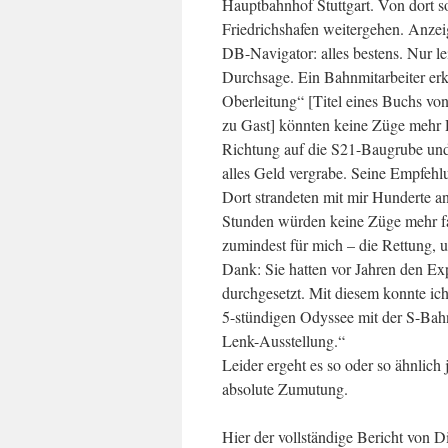
Hauptbahnhof Stuttgart. Von dort s
Friedrichshafen weitergehen. Anze
DB-Navigator: alles bestens. Nur l
Durchsage. Ein Bahnmitarbeiter erk
Oberleitung“ [Titel eines Buchs vo
zu Gast] könnten keine Züge mehr R
Richtung auf die S21-Baugrube un
alles Geld vergrabe. Seine Empfehl
Dort strandeten mit mir Hunderte an
Stunden würden keine Züge mehr fa
zumindest für mich – die Rettung,
Dank: Sie hatten vor Jahren den E
durchgesetzt. Mit diesem konnte ic
5-stündigen Odyssee mit der S-Bah
Lenk-Ausstellung.“
Leider ergeht es so oder so ähnlic
absolute Zumutung.
Hier der vollständige Bericht von Di