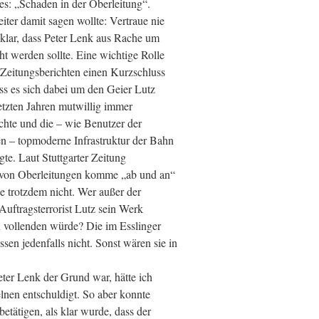
hes: „Schaden in der Oberleitung“.
iter damit sagen wollte: Vertraue nie
 klar, dass Peter Lenk aus Rache um
t werden sollte. Eine wichtige Rolle
t Zeitungsberichten einen Kurzschluss
ass es sich dabei um den Geier Lutz
 letzten Jahren mutwillig immer
chte und die – wie Benutzer der
en – topmoderne Infrastruktur der Bahn
gte. Laut Stuttgarter Zeitung
n von Oberleitungen komme „ab und an“
sie trotzdem nicht. Wer außer der
Auftragsterrorist Lutz sein Werk
 vollenden würde? Die im Esslinger
n jedenfalls nicht. Sonst wären sie in
eter Lenk der Grund war, hätte ich
elnen entschuldigt. So aber konnte
etätigen, als klar wurde, dass der