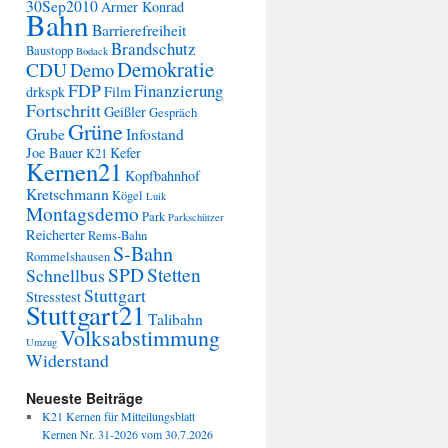
30Sep2010
Armer Konrad
Bahn
Barrierefreiheit
Brandschutz
Baustopp
Bodack
Demokratie
CDU
Demo
FDP
Finanzierung
drkspk
Film
Fortschritt
Geißler
Gespräch
Grüne
Grube
Infostand
Joe Bauer
Kefer
K21
Kernen21
Kopfbahnhof
Kretschmann
Kögel
Luik
Montagsdemo
Park
Parkschützer
Reicherter
Rems-Bahn
S-Bahn
Rommelshausen
SPD
Stetten
Schnellbus
Stuttgart
Stresstest
Stuttgart21
Talibahn
Volksabstimmung
Umzug
Widerstand
Neueste Beiträge
K21 Kernen für Mitteilungsblatt
Kernen Nr. 31-2026 vom 30.7.2026