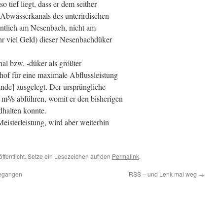
 tief liegt, dass er dem seither
t-Abwasserkanals des unterirdischen
anntlich am Nesenbach, nicht am
ehr viel Geld) dieser Nesenbachdüker
l bzw. -düker als größter
of für eine maximale Abflussleistung
nde] ausgelegt. Der ursprüngliche
m³/s abführen, womit er den bisherigen
halten konnte.
eisterleistung, wird aber weiterhin
öffentlicht. Setze ein Lesezeichen auf den
Permalink
.
begangen
RSS – und Lenk mal weg
→