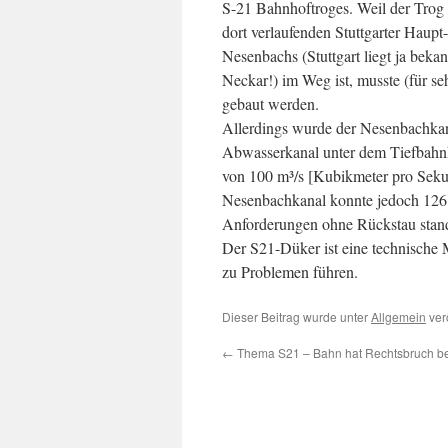
S-21 Bahnhoftroges. Weil der Trog so
dort verlaufenden Stuttgarter Haup
Nesenbachs (Stuttgart liegt ja bek
Neckar!) im Weg ist, musste (für s
gebaut werden.
Allerdings wurde der Nesenbachkana
Abwasserkanal unter dem Tiefbahnh
von 100 m³/s [Kubikmeter pro Seku
Nesenbachkanal konnte jedoch 126 
Anforderungen ohne Rückstau stand
Der S21-Düker ist eine technische M
zu Problemen führen.
Dieser Beitrag wurde unter
Allgemein
ver
←
Thema S21 – Bahn hat Rechtsbruch 