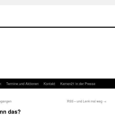
n
Termine und Aktionen
Kontakt
Kernen21 in der Presse
begangen
RSS – und Lenk mal weg
→
enn das?