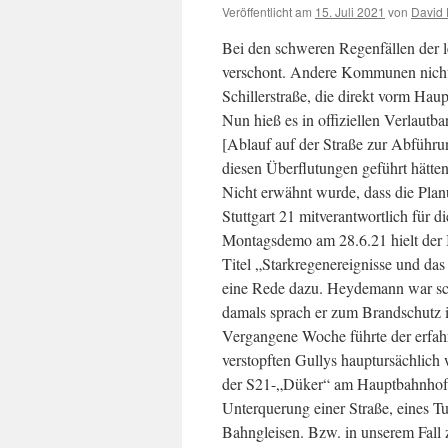
Veröffentlicht am
15. Juli 2021
von
David 
Bei den schweren Regenfällen der 
verschont. Andere Kommunen nicht, 
Schillerstraße, die direkt vorm Haup
Nun hieß es in offiziellen Verlautb
[Ablauf auf der Straße zur Abführ
diesen Überflutungen geführt hätten
Nicht erwähnt wurde, dass die Pla
Stuttgart 21 mitverantwortlich für 
Montagsdemo am 28.6.21 hielt der
Titel „Starkregenereignisse und da
eine Rede dazu. Heydemann war sch
damals sprach er zum Brandschutz 
Vergangene Woche führte der erfahr
verstopften Gullys hauptursächlich
der S21-„Düker“ am Hauptbahnhof. 
Unterquerung einer Straße, eines Tu
Bahngleisen. Bzw. in unserem Fall 