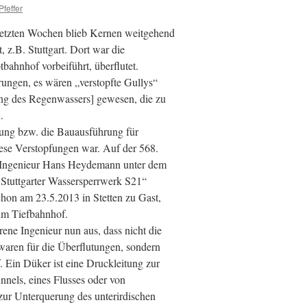
Pfeffer
letzten Wochen blieb Kernen weitgehend
z.B. Stuttgart. Dort war die
tbahnhof vorbeiführt, überflutet.
arungen, es wären „verstopfte Gullys“
ung des Regenwassers] gewesen, die zu
.
nung bzw. die Bauausführung für
diese Verstopfungen war. Auf der 568.
 Ingenieur Hans Heydemann unter dem
s Stuttgarter Wassersperrwerk S21“
on am 23.5.2013 in Stetten zu Gast,
im Tiefbahnhof.
ene Ingenieur nun aus, dass nicht die
 waren für die Überflutungen, sondern
Ein Düker ist eine Druckleitung zur
nnels, eines Flusses oder von
zur Unterquerung des unterirdischen