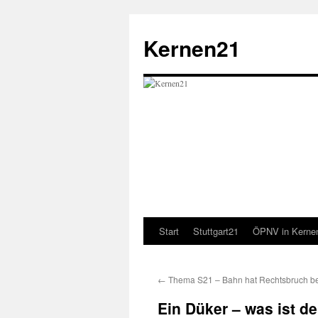
Zum
Inhalt
Kernen21
springen
Start
Stuttgart21
ÖPNV in Kerne
←
Thema S21 – Bahn hat Rechtsbruch 
Ein Düker – was ist d